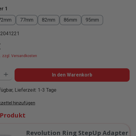
auswählen
r 1
72mm
77mm
82mm
86mm
95mm
42041221
is:
€
t. zzgl. Versandkosten
: Gib den gewünschten Wert ein oder benutze die Schaltflächen um die
In den Warenkorb
ügbar, Lieferzeit: 1-3 Tage
zettel hinzufügen
 Produkt
Revolution Ring StepUp Adapter