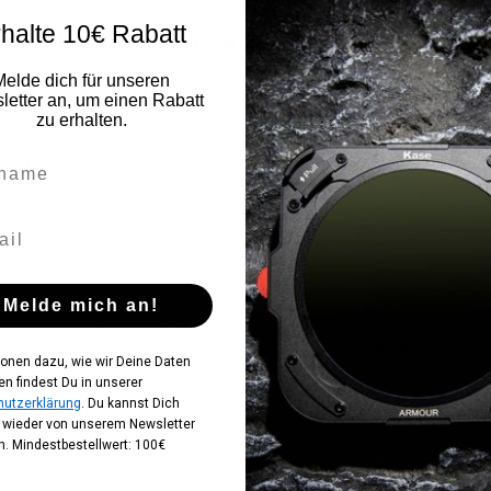
halte 10€ Rabatt
er Halter Basis Adapter Ring Grund
Melde dich für unseren
 Adapter Ring
etter an, um einen Rabatt
zu erhalten.
ndung zwischen deinem Objektiv und dem magnetischen ARMOUR Fil
z des gesamten ARMOUR Filtersystems.
Melde mich an!
m Filterdurchmesser (z. B. 82mm)
uf kleinere Objektivdurchmesser (z. B. 67mm auf 82mm)
ionen dazu, wie wir Deine Daten
ilterhalter mit sicherem Halt
en findest Du in unserer
utzerklärung
. Du kannst Dich
t wieder von unserem Newsletter
. Mindestbestellwert: 100€