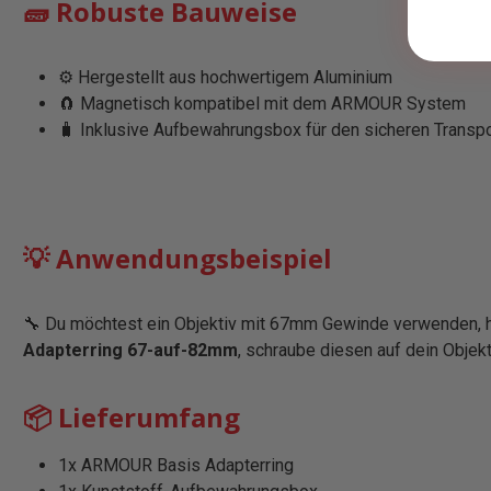
🧱 Robuste Bauweise
⚙️ Hergestellt aus hochwertigem Aluminium
🧲 Magnetisch kompatibel mit dem ARMOUR System
🧳 Inklusive Aufbewahrungsbox für den sicheren Transpo
💡 Anwendungsbeispiel
🔧 Du möchtest ein Objektiv mit 67mm Gewinde verwenden, h
Adapterring 67-auf-82mm
, schraube diesen auf dein Objek
📦 Lieferumfang
1x ARMOUR Basis Adapterring