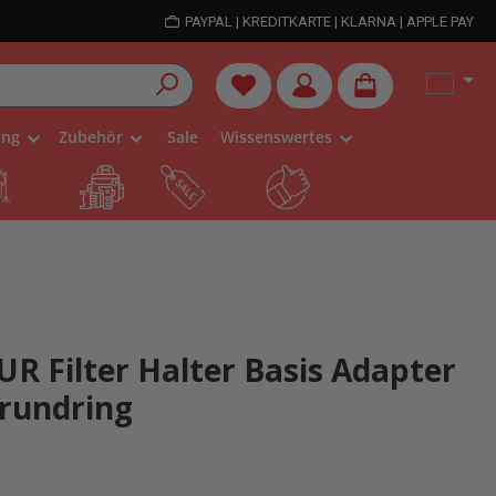
PAYPAL | KREDITKARTE | KLARNA | APPLE PAY
Du hast 0 Produkte auf dem Me
ung
Zubehör
Sale
Wissenswertes
 Filter Halter Basis Adapter
rundring
liche Bewertung von 5 von 5 Sternen