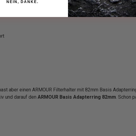
NEIN, DANKE.
rt
ast aber einen ARMOUR Filterhalter mit 82mm Basis Adapterring
tiv und darauf den
ARMOUR Basis Adapterring 82mm
. Schon p