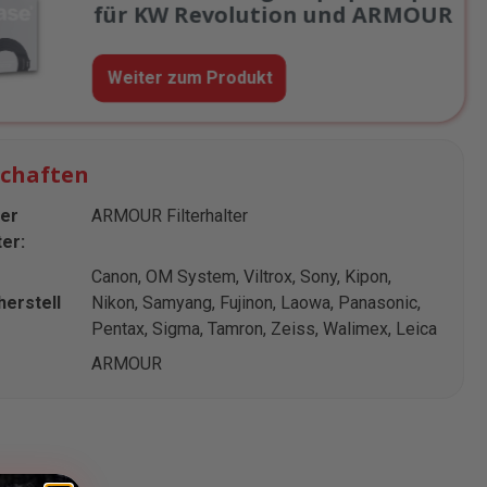
für KW Revolution und ARMOUR
Weiter zum Produkt
schaften
er
ARMOUR Filterhalter
ter:
Canon
, OM System
, Viltrox
, Sony
, Kipon
,
herstell
Nikon
, Samyang
, Fujinon
, Laowa
, Panasonic
,
Pentax
, Sigma
, Tamron
, Zeiss
, Walimex
, Leica
ARMOUR