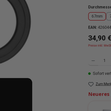
Durchmesse
67mm
EAN:
42604
Regulärer Pre
34,90 
Preise inkl. MwS
Produkt Anzahl
Sofort verf
Zum Merk
Neueres