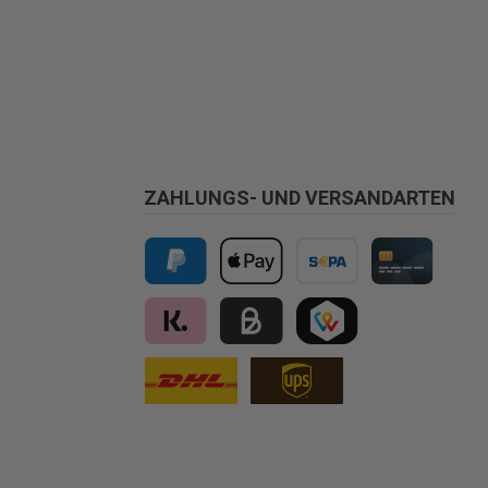
ZAHLUNGS- UND VERSANDARTEN
PayPal
Apple Pay
Vorkasse
Kreditkarte
Klarna
Kauf auf Rechnung für B2B via Billi
TWINT