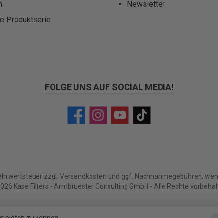
m
Newsletter
te Produktserie
FOLGE UNS AUF SOCIAL MEDIA!
Facebook
Instagram
YouTube
TikTok
Mehrwertsteuer zzgl.
Versandkosten
und ggf. Nachnahmegebühren, wenn
026 Kase Filters - Armbruester Consulting GmbH - Alle Rechte vorbehal
g bieten zu können.