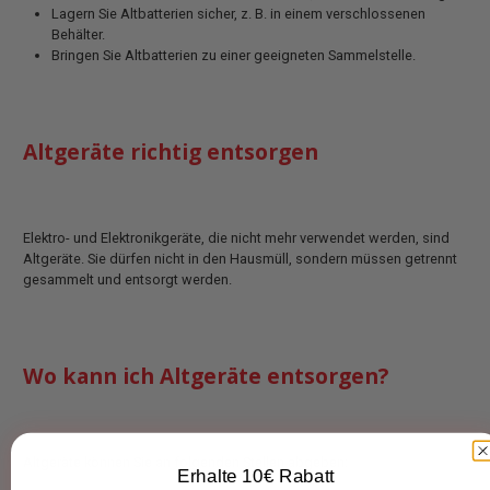
Lagern Sie Altbatterien sicher, z. B. in einem verschlossenen
Behälter.
Bringen Sie Altbatterien zu einer geeigneten Sammelstelle.
Altgeräte richtig entsorgen
Elektro- und Elektronikgeräte, die nicht mehr verwendet werden, sind
Altgeräte. Sie dürfen nicht in den Hausmüll, sondern müssen getrennt
gesammelt und entsorgt werden.
Wo kann ich Altgeräte entsorgen?
Altgeräte können Sie an folgenden Stellen abgeben:
Erhalte 10€ Rabatt