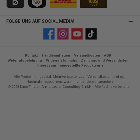
Kauf auf Rechnung für B2B via Billie
TWINT
FOLGE UNS AUF SOCIAL MEDIA!
Facebook
Instagram
YouTube
TikTok
Kontakt
Händleranfragen
Versandkosten
AGB
Widerrufsbelehrung
Widerrufsformular
Zahlungs und Versandarten
Impressum
eingestellte Produktserie
Alle Preise inkl. gesetzl. Mehrwertsteuer zzgl.
Versandkosten
und ggf.
Nachnahmegebühren, wenn nicht anders angegeben.
© 2026 Kase Filters - Armbruester Consulting GmbH - Alle Rechte vorbehalten.