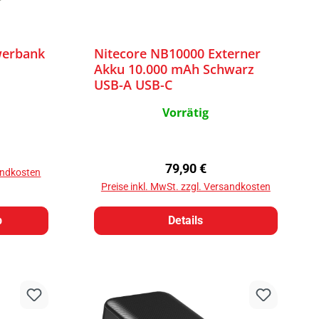
werbank
Nitecore NB10000 Externer
Akku 10.000 mAh Schwarz
USB-A USB-C
Vorrätig
eis:
Regulärer Preis:
79,90 €
sandkosten
Preise inkl. MwSt. zzgl. Versandkosten
b
Details