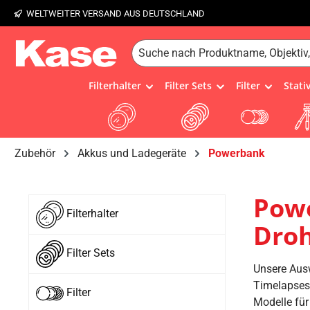
WELTWEITER VERSAND AUS DEUTSCHLAND
 Hauptinhalt springen
Zur Suche springen
Zur Hauptnavigation springen
Filterhalter
Filter Sets
Filter
Stati
Zubehör
Akkus und Ladegeräte
Powerbank
Powe
Filterhalter
Droh
Filter Sets
Unsere Ausw
Timelapses 
Filter
Modelle für