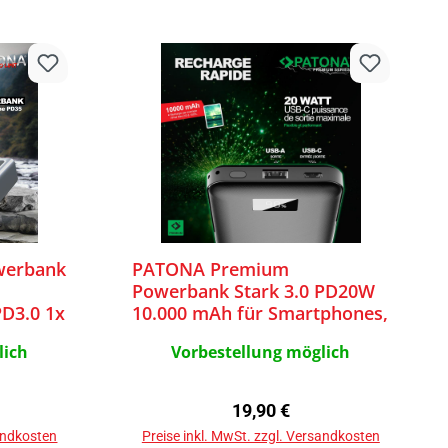
werbank
PATONA Premium
Powerbank Stark 3.0 PD20W
D3.0 1x
10.000 mAh für Smartphones,
Digitalkameras, Headsets und
lich
Vorbestellung möglich
mehr
reis:
Regulärer Preis:
19,90 €
sandkosten
Preise inkl. MwSt. zzgl. Versandkosten