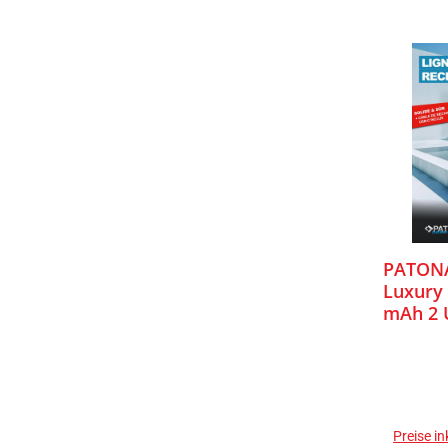
PATONA
Luxury
mAh 2 
Preise i