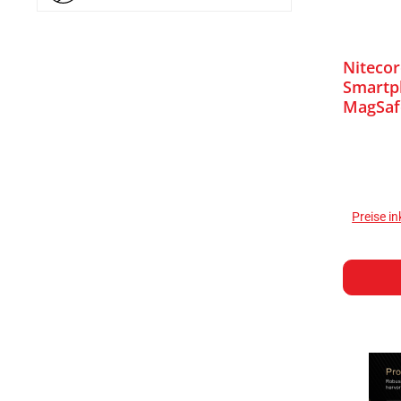
Niteco
Smartp
MagSaf
Preise i