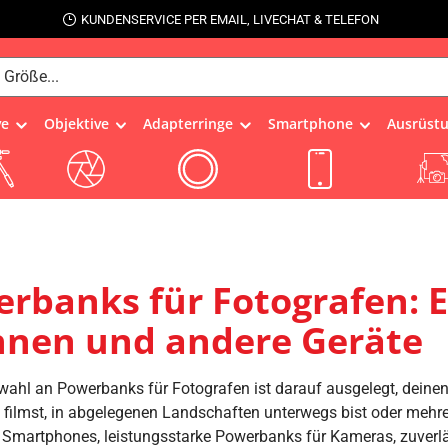
KUNDENSERVICE PER EMAIL, LIVECHAT & TELEFON
ve
Objektive
Adapterringe
Smartphone
Ausrüst
rbanks für Fotografen: E
nen und andere Geräte
ahl an Powerbanks für Fotografen ist darauf ausgelegt, deinen 
filmst, in abgelegenen Landschaften unterwegs bist oder mehrer
 Smartphones, leistungsstarke Powerbanks für Kameras, zuverlä