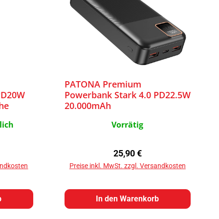
PATONA Premium
 PD20W
Powerbank Stark 4.0 PD22.5W
he
20.000mAh
ng
lich
Vorrätig
reis:
Regulärer Preis:
25,90 €
sandkosten
Preise inkl. MwSt. zzgl. Versandkosten
b
In den Warenkorb