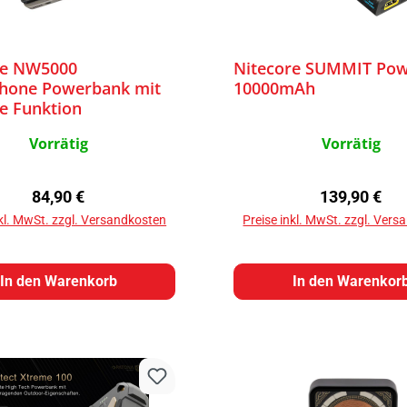
re NW5000
Nitecore SUMMIT Po
hone Powerbank mit
10000mAh
e Funktion
Vorrätig
Vorrätig
Regulärer Preis:
Regulärer Pr
84,90 €
139,90 €
nkl. MwSt. zzgl. Versandkosten
Preise inkl. MwSt. zzgl. Ver
In den Warenkorb
In den Warenkor