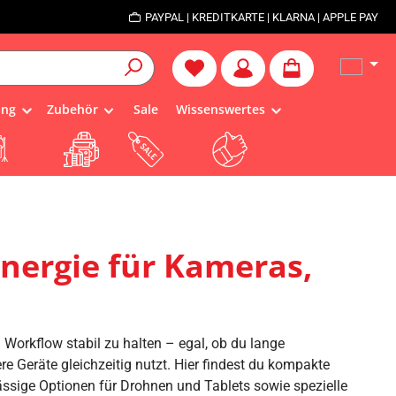
PAYPAL | KREDITKARTE | KLARNA | APPLE PAY
Du hast 0 Produkte auf dem Me
ung
Zubehör
Sale
Wissenswertes
nergie für Kameras,
Workflow stabil zu halten – egal, ob du lange
e Geräte gleichzeitig nutzt. Hier findest du kompakte
ssige Optionen für Drohnen und Tablets sowie spezielle