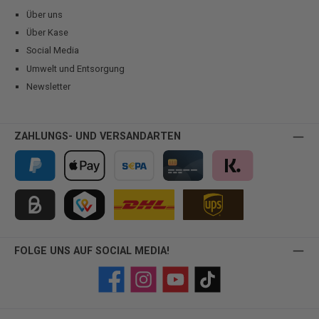
Über uns
Über Kase
Social Media
Umwelt und Entsorgung
Newsletter
ZAHLUNGS- UND VERSANDARTEN
PayPal
Apple Pay
Vorkasse
Kreditkarte
Klarna
Kauf auf Rechnung für B2B via Billie
TWINT
FOLGE UNS AUF SOCIAL MEDIA!
Facebook
Instagram
YouTube
TikTok