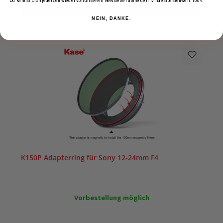
Du kannst Dich jederzeit wieder von unserem Newsletter abmelden. Mindestbestellwert: 100€
Details
NEIN, DANKE.
K150P Adapterring für Sony 12-24mm F4
Vorbestellung möglich