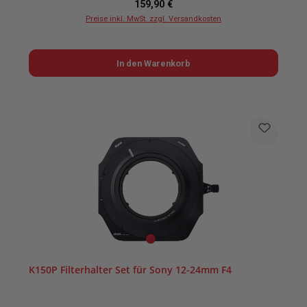
Regulärer Preis:
159,90 €
Preise inkl. MwSt. zzgl. Versandkosten
In den Warenkorb
K150P Filterhalter Set für Sony 12-24mm F4