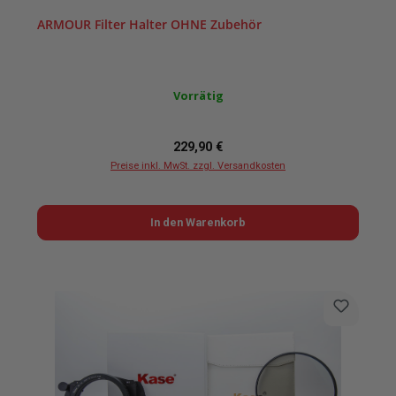
ARMOUR Filter Halter OHNE Zubehör
Vorrätig
Regulärer Preis:
229,90 €
Preise inkl. MwSt. zzgl. Versandkosten
In den Warenkorb