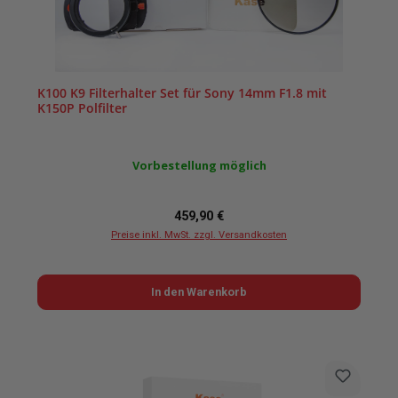
K100 K9 Filterhalter Set für Sony 14mm F1.8 mit
K150P Polfilter
Vorbestellung möglich
Regulärer Preis:
459,90 €
Preise inkl. MwSt. zzgl. Versandkosten
In den Warenkorb