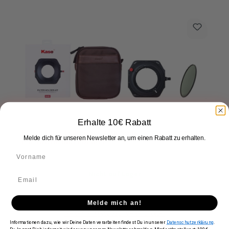
Erhalte 10€ Rabatt
K150P Filter Halter Set 2 für Sony 12-24mm F2.8 GM
Melde dich für unseren Newsletter an, um einen Rabatt zu erhalten.
mit Tasche und Polfilter
Nicht auf Lager
Regulärer Preis:
529,90 €
Melde mich an!
Preise inkl. MwSt. zzgl. Versandkosten
Informationen dazu, wie wir Deine Daten verarbeiten findest Du in unserer
Datenschutzerklärung
.