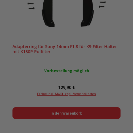
Adapterring für Sony 14mm F1.8 für K9 Filter Halter
mit K150P Polfilter
Vorbestellung möglich
Regulärer Preis:
129,90 €
Preise inkl. MwSt. zzgl. Versandkosten
In den Warenkorb