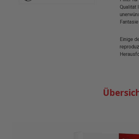
Qualität
unerwüns
Fantasie
Einige d
reproduzi
Herausfo
Übersich