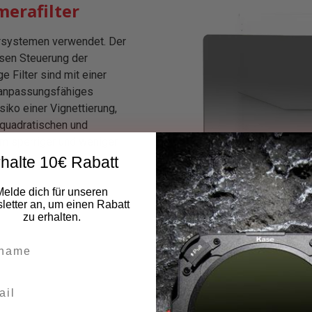
erafilter
tersystemen verwendet. Der
zisen Steuerung der
e Filter sind mit einer
n anpassungsfähiges
iko einer Vignettierung,
 quadratischen und
ern sperriger und weniger
halte 10€ Rabatt
Melde dich für unseren
etter an, um einen Rabatt
zu erhalten.