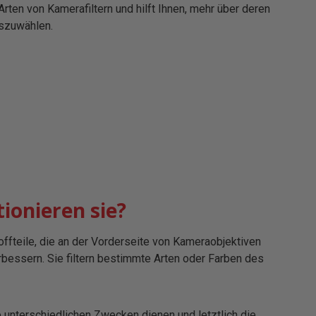
rten von Kamerafiltern und hilft Ihnen, mehr über deren
uszuwählen.
ionieren sie?
offteile, die an der Vorderseite von Kameraobjektiven
essern. Sie filtern bestimmte Arten oder Farben des
e unterschiedlichen Zwecken dienen und letztlich die