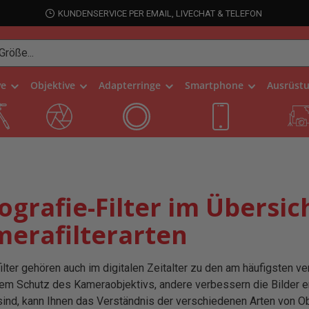
KUNDENSERVICE PER EMAIL, LIVECHAT & TELEFON
ve
Objektive
Adapterringe
Smartphone
Ausrüst
ografie-Filter im Übersich
erafilterarten
filter gehören auch im digitalen Zeitalter zu den am häufigsten 
em Schutz des Kameraobjektivs, andere verbessern die Bilder e
 sind, kann Ihnen das Verständnis der verschiedenen Arten von Ob