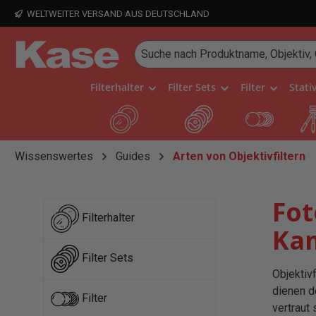
WELTWEITER VERSAND AUS DEUTSCHLAND
 Hauptinhalt springen
Zur Suche springen
Zur Hauptnavigation springen
Filterhalter
Filter Sets
Filter
Stati
Wissenswertes
Guides
Arten von Objektivfiltern
Fot
Filterhalter
Kam
Filter Sets
Objektiv
dienen d
Filter
vertraut