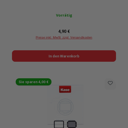
Vorrätig
Regulärer Preis:
4,90 €
Preise inkl. MwSt. zzgl. Versandkosten
In den Warenkorb
Sie sparen 4,00 €