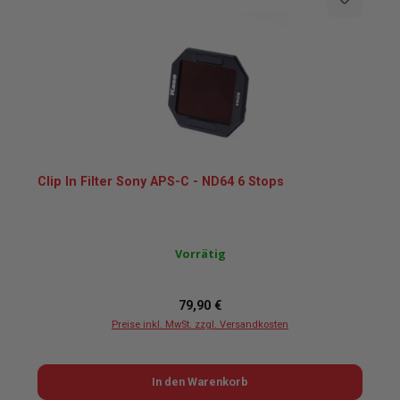
Clip In Filter Sony APS-C - ND64 6 Stops
Vorrätig
Regulärer Preis:
79,90 €
Preise inkl. MwSt. zzgl. Versandkosten
In den Warenkorb