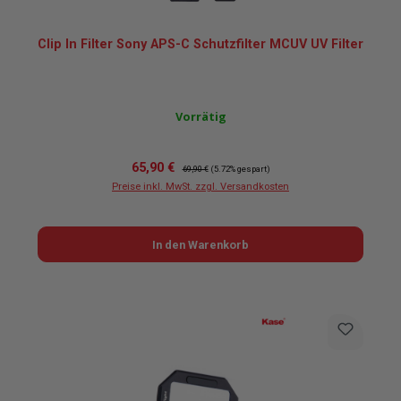
Clip In Filter Sony APS-C Schutzfilter MCUV UV Filter
Vorrätig
Verkaufspreis:
Regulärer Preis:
65,90 €
69,90 €
(5.72% gespart)
Preise inkl. MwSt. zzgl. Versandkosten
In den Warenkorb