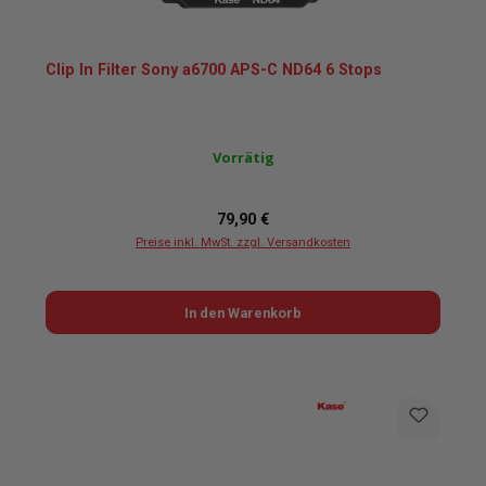
Clip In Filter Sony a6700 APS-C ND64 6 Stops
Vorrätig
Regulärer Preis:
79,90 €
Preise inkl. MwSt. zzgl. Versandkosten
In den Warenkorb