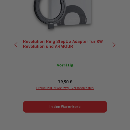
Revolution Ring StepUp Adapter für KW
Ric
Revolution und ARMOUR
Nut
49
Vorrätig
Regulärer Preis:
79,90 €
Preise inkl. MwSt. zzgl. Versandkosten
In den Warenkorb