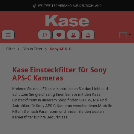
Zum Hauptinhalt springen
WELTWEITER VERSAND AUS DEUTSCHLAND
Du hast 0 Produkte auf dem Merkzettel
Filter
Clip In Filter
Sony APS-C
Kase Einsteckfilter für Sony
APS-C Kameras
Kreieren Sie neue Effekte, kontrollieren Sie das Licht und
schützen Sie gleichzeitig Ihren Sensor mit den Kase
Einsteckfiltern! In unserem Shop finden Sie UV-, ND- und
Astrofilter für Sony APS-C-Kameras verschiedener Modelle.
Filtern Sie nach Parametern und finden Sie den besten
Kamerafilter für Ihre Bedürfnisse!