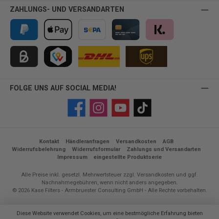
ZAHLUNGS- UND VERSANDARTEN
PayPal
Apple Pay
Vorkasse
Kreditkarte
Klarna
Kauf auf Rechnung für B2B via Billie
TWINT
FOLGE UNS AUF SOCIAL MEDIA!
Facebook
Instagram
YouTube
TikTok
Kontakt
Händleranfragen
Versandkosten
AGB
Widerrufsbelehrung
Widerrufsformular
Zahlungs und Versandarten
Impressum
eingestellte Produktserie
Alle Preise inkl. gesetzl. Mehrwertsteuer zzgl.
Versandkosten
und ggf.
Nachnahmegebühren, wenn nicht anders angegeben.
© 2026 Kase Filters - Armbruester Consulting GmbH - Alle Rechte vorbehalten.
Diese Website verwendet Cookies, um eine bestmögliche Erfahrung bieten