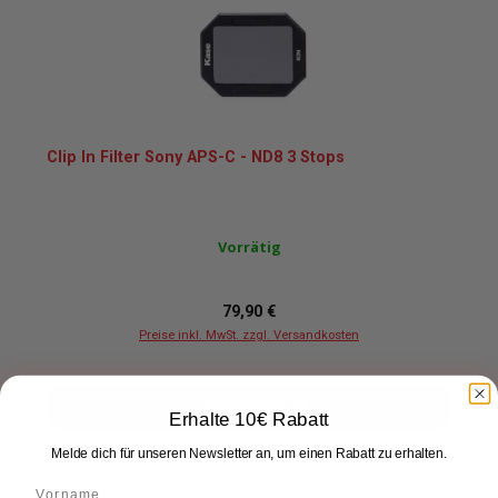
Clip In Filter Sony APS-C - ND8 3 Stops
Vorrätig
Regulärer Preis:
79,90 €
Preise inkl. MwSt. zzgl. Versandkosten
In den Warenkorb
Erhalte 10€ Rabatt
Melde dich für unseren Newsletter an, um einen Rabatt zu erhalten.