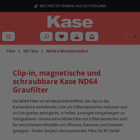
Zum Hauptinhalt springen
WELTWEITER VERSAND AUS DEUTSCHLAND
Du hast 0 Produkte auf dem Merkzettel
Filter
ND Filter
ND64 6 Blendenstufen
Clip-in, magnetische und
schraubbare Kase ND64
Graufilter
Ein ND64-Filter ist ein Neutraldichtefilter, der das in die
Kameralinse einfallende Licht um 6 Blendenstufen reduziert und
es Fotografen ermöglicht, in hellen, sonnigen Umgebungen zu
fotografieren. Unsere Kase ND64-Filter mit 6 Blendenstufen sind
für verschiedene Modelle von iPhones, Kameras und Drohnen
geeignet - finden Sie jetzt den passenden Filter für Ihr Gerät!