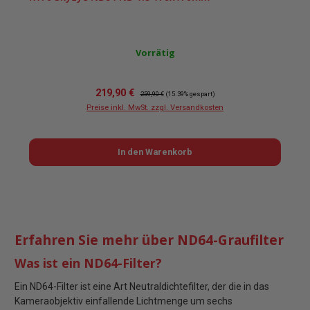
Vorrätig
Verkaufspreis:
Regulärer Preis:
219,90 €
259,90 €
(15.39% gespart)
Preise inkl. MwSt. zzgl. Versandkosten
In den Warenkorb
Erfahren Sie mehr über ND64-Graufilter
Was ist ein ND64-Filter?
Ein ND64-Filter ist eine Art Neutraldichtefilter, der die in das
Kameraobjektiv einfallende Lichtmenge um sechs