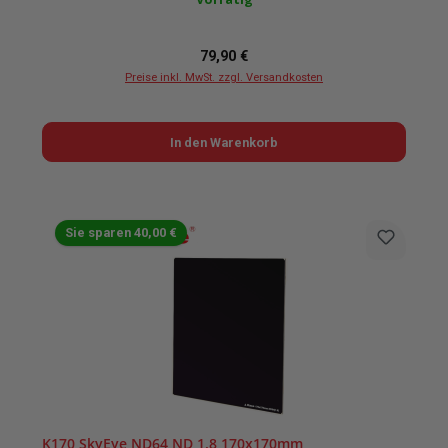
Regulärer Preis:
79,90 €
Preise inkl. MwSt. zzgl. Versandkosten
In den Warenkorb
Sie sparen 40,00 €
K170 SkyEye ND64 ND 1.8 170x170mm