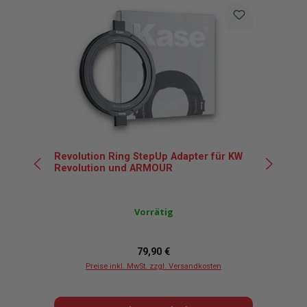
Produktgalerie überspringen
T
Revolution Ring StepUp Adapter für KW
Ric
Revolution und ARMOUR
Nut
49
Vorrätig
Regulärer Preis:
79,90 €
Preise inkl. MwSt. zzgl. Versandkosten