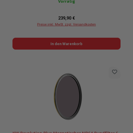
Vorrätig
Regulärer Preis:
239,90 €
Preise inkl. MwSt. zzgl. Versandkosten
In den Warenkorb