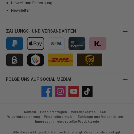
Umwelt und Entsorgung
Newsletter
ZAHLUNGS- UND VERSANDARTEN
PayPal
Apple Pay
Vorkasse
Kreditkarte
Klarna
Kauf auf Rechnung für B2B via Billie
TWINT
FOLGE UNS AUF SOCIAL MEDIA!
Facebook
Instagram
YouTube
TikTok
Kontakt
Händleranfragen
Versandkosten
AGB
Widerrufsbelehrung
Widerrufsformular
Zahlungs und Versandarten
Impressum
eingestellte Produktserie
Alle Preise inkl. gesetzl. Mehrwertsteuer zzgl.
Versandkosten
und ggf.