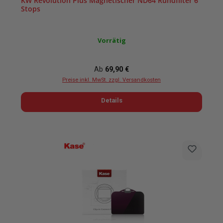
KW Revolution Plus Magnetischer ND64 Rundfilter 6
Stops
Vorrätig
Regulärer Preis:
Ab
69,90 €
Preise inkl. MwSt. zzgl. Versandkosten
Details