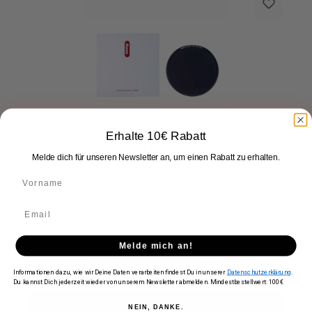
Erhalte 10€ Rabatt
K100 ROUND Wolverine Magnetischer ND64 90mm
für K9 Filterhalter
Melde dich für unseren Newsletter an, um einen Rabatt zu erhalten.
Vorrätig
Regulärer Preis:
149,90 €
Melde mich an!
Preise inkl. MwSt. zzgl. Versandkosten
Informationen dazu, wie wir Deine Daten verarbeiten findest Du in unserer
Datenschutzerklärung
.
Du kannst Dich jederzeit wieder von unserem Newsletter abmelden. Mindestbestellwert: 100€
In den Warenkorb
NEIN, DANKE.