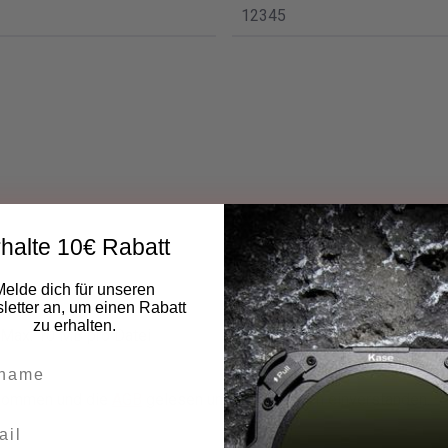
halte 10€ Rabatt
Melde dich für unseren
etter an, um einen Rabatt
zu erhalten.
 Max. 10 MB pro Datei
nommen und die
AGB
gelesen und bin mit ihnen einverstanden.
*