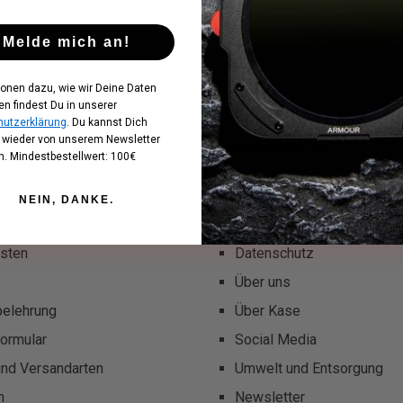
Melde mich an!
ionen dazu, wie wir Deine Daten
en findest Du in unserer
utzerklärung
. Du kannst Dich
t wieder von unserem Newsletter
INFORMATION
. Mindestbestellwert: 100€
Wissenswertes
NEIN, DANKE.
fragen
Cookie Einstellungen
sten
Datenschutz
Über uns
belehrung
Über Kase
ormular
Social Media
und Versandarten
Umwelt und Entsorgung
m
Newsletter