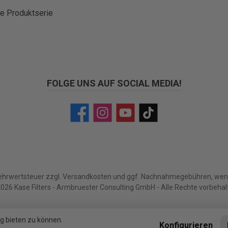
te Produktserie
FOLGE UNS AUF SOCIAL MEDIA!
Facebook
Instagram
YouTube
TikTok
Mehrwertsteuer zzgl.
Versandkosten
und ggf. Nachnahmegebühren, wenn
026 Kase Filters - Armbruester Consulting GmbH - Alle Rechte vorbehal
g bieten zu können.
Konfigurieren