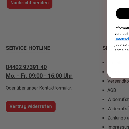
Nachricht senden
Informat
verarbeit
Datensch
jederzei
SERVICE-HOTLINE
SERVICE
abmelden
Kontakt
04402 97391 40
Händleran
Mo. - Fr. 09:00 - 16:00 Uhr
Versandko
Oder über unser
Kontaktformular
.
AGB
Widerrufs
Vertrag widerrufen
Widerrufsf
Zahlungs 
Impressu