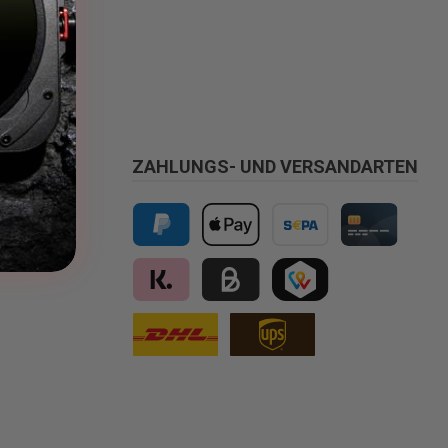
ZAHLUNGS- UND VERSANDARTEN
PayPal
Apple Pay
Vorkasse
Kreditkarte
Klarna
Kauf auf Rechnung für B2B via Billi
TWINT