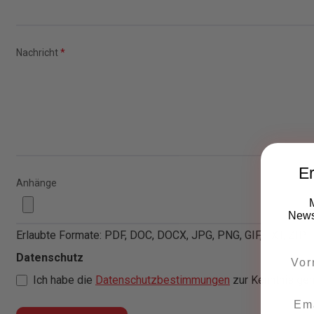
Nachricht
*
Er
Anhänge
Newsl
Erlaubte Formate: PDF, DOC, DOCX, JPG, PNG, GIF, TXT, ZIP ·
Datenschutz
Ich habe die
Datenschutzbestimmungen
zur Kenntnis ge