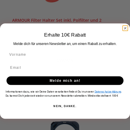
ARMOUR Filter Halter Set inkl. Polfilter und 2
Rahmen
Erhalte 10€ Rabatt
Vorrätig
Melde dich für unseren Newsletter an, um einen Rabatt zu erhalten.
Regulärer Preis:
299,90 €
Preise inkl. MwSt. zzgl. Versandkosten
Melde mich an!
In den Warenkorb
Informationen dazu, wie wir Deine Daten verarbeiten findest Du in unserer
Datenschutzerklärung
.
Du kannst Dich jederzeit wieder von unserem Newsletter abmelden. Mindestbestellwert: 100€
NEIN, DANKE.