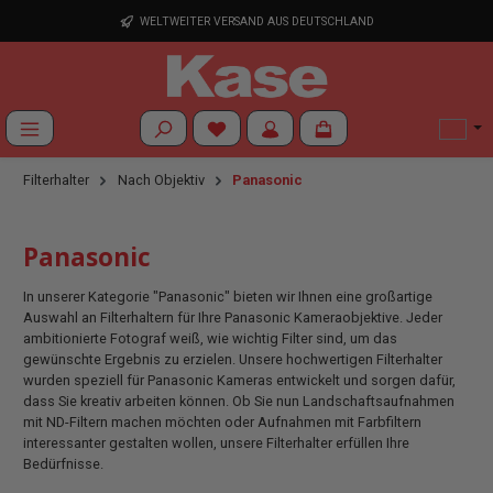
Zum Hauptinhalt springen
WELTWEITER VERSAND AUS DEUTSCHLAND
Du hast 0 Produkte auf dem Merkzettel
Filterhalter
Nach Objektiv
Panasonic
Panasonic
In unserer Kategorie "Panasonic" bieten wir Ihnen eine großartige
Auswahl an Filterhaltern für Ihre Panasonic Kameraobjektive. Jeder
ambitionierte Fotograf weiß, wie wichtig Filter sind, um das
gewünschte Ergebnis zu erzielen. Unsere hochwertigen Filterhalter
wurden speziell für Panasonic Kameras entwickelt und sorgen dafür,
dass Sie kreativ arbeiten können. Ob Sie nun Landschaftsaufnahmen
mit ND-Filtern machen möchten oder Aufnahmen mit Farbfiltern
interessanter gestalten wollen, unsere Filterhalter erfüllen Ihre
Bedürfnisse.