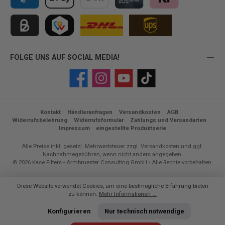
PayPal
Apple Pay
Vorkasse
Kreditkarte
Klarna
Kauf auf Rechnung für B2B via Billie
TWINT
FOLGE UNS AUF SOCIAL MEDIA!
Facebook
Instagram
YouTube
TikTok
Kontakt
Händleranfragen
Versandkosten
AGB
Widerrufsbelehrung
Widerrufsformular
Zahlungs und Versandarten
Impressum
eingestellte Produktserie
Alle Preise inkl. gesetzl. Mehrwertsteuer zzgl.
Versandkosten
und ggf.
Nachnahmegebühren, wenn nicht anders angegeben.
© 2026 Kase Filters - Armbruester Consulting GmbH - Alle Rechte vorbehalten.
Diese Website verwendet Cookies, um eine bestmögliche Erfahrung bieten
zu können.
Mehr Informationen ...
Konfigurieren
Nur technisch notwendige