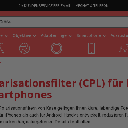
KUNDENSERVICE PER EMAIL, LIVECHAT & TELEFON
ve
Objektive
Adapterringe
Smartphone
Ausrüst
r
arisationsfilter (CPL) fü
artphones
Polarisationsfiltern von Kase gelingen Ihnen klare, lebendige Fo
ür iPhones als auch für Android-Handys entwickelt, reduzieren R
ndruckenden, naturgetreuen Details festhalten.