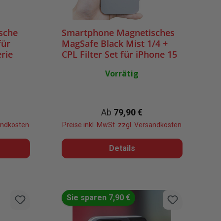
sche
Smartphone Magnetisches
für
MagSafe Black Mist 1/4 +
rie
CPL Filter Set für iPhone 15
& 16 Pro Serie
Vorrätig
reis:
Regulärer Preis:
Ab
79,90 €
sandkosten
Preise inkl. MwSt. zzgl. Versandkosten
Details
Sie sparen 7,90 €