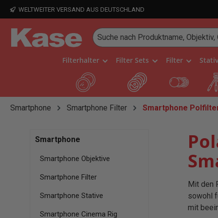
WELTWEITER VERSAND AUS DEUTSCHLAND
 Hauptinhalt springen
Zur Suche springen
Zur Hauptnavigation springen
Filterhalter
Filter Sets
Filter
Stati
Smartphone
Smartphone Filter
Smartphone Polfilte
Pol
Smartphone
Sm
Smartphone Objektive
Smartphone Filter
Mit den 
Smartphone Stative
sowohl f
mit beei
Smartphone Cinema Rig