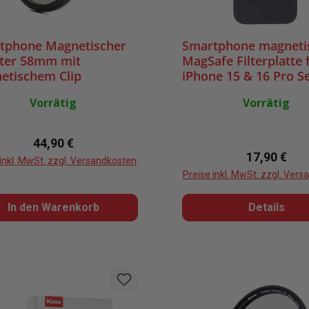
tphone Magnetischer
Smartphone magneti
lter 58mm mit
MagSafe Filterplatte 
etischem Clip
iPhone 15 & 16 Pro Se
Vorrätig
Vorrätig
Regulärer Preis:
44,90 €
Regulärer P
17,90 €
 inkl. MwSt. zzgl. Versandkosten
Preise inkl. MwSt. zzgl. Ver
In den Warenkorb
Details