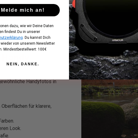
Melde mich an!
In den Warenkorb
ionen dazu, wie wir Deine Daten
en findest Du in unserer
utzerklärung
. Du kannst Dich
t wieder von unserem Newsletter
. Mindestbestellwert: 100€
r Handy
NEIN, DANKE.
gewöhnliche Handyfotos in
Oberflächen für klarere,
Farben.
eren Look.
afie.