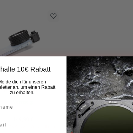
halte 10€ Rabatt
 Smartphone Filter
Melde dich für unseren
lettset mit
etter an, um einen Rabatt
tphoneklemme
zu erhalten.
Vorrätig
Regulärer Preis:
149,90 €
 inkl. MwSt. zzgl. Versandkosten