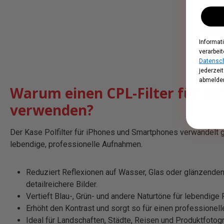
Informat
verarbeit
Datensch
jederzei
abmelden
Warum einen CPL-Filter für Ih
verwenden?
Der Kase Polfilter für iPhones und Smartphones verwandelt 
lebendige, professionelle Aufnahmen.
Reduziert Reflexionen auf Wasser, Glas oder glänzenden 
detailreichere Bilder.
Vertieft Blau-, Grün- und andere Naturtöne für lebendige 
Erhöht den Kontrast und sorgt so für einen professionell
Ideal für Landschaften, Städte, Reisen und Produktfotogr