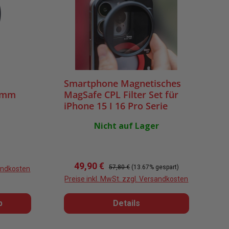
Smartphone Magnetisches
58mm
MagSafe CPL Filter Set für
iPhone 15 I 16 Pro Serie
Nicht auf Lager
reis:
Verkaufspreis:
Regulärer Preis:
49,90 €
57,80 €
(13.67% gespart)
sandkosten
Preise inkl. MwSt. zzgl. Versandkosten
b
Details