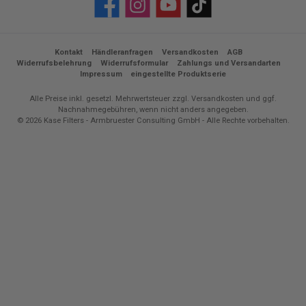
Facebook
Instagram
YouTube
TikTok
Kontakt
Händleranfragen
Versandkosten
AGB
Widerrufsbelehrung
Widerrufsformular
Zahlungs und Versandarten
Impressum
eingestellte Produktserie
Alle Preise inkl. gesetzl. Mehrwertsteuer zzgl.
Versandkosten
und ggf.
Nachnahmegebühren, wenn nicht anders angegeben.
© 2026 Kase Filters - Armbruester Consulting GmbH - Alle Rechte vorbehalten.