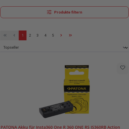
Produkte filtern
Seite
Seite
Seite
Seite
Seite
1
2
3
4
5
PATONA Akku für Insta360 One R 360 ONE RS IS360RB Action