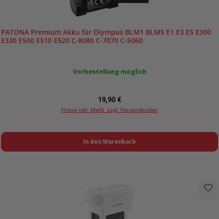
PATONA Premium Akku für Olympus BLM1 BLM5 E1 E3 E5 E300
E330 E500 E510 E520 C-8080 C-7070 C-5060
Vorbestellung möglich
Regulärer Preis:
19,90 €
Preise inkl. MwSt. zzgl. Versandkosten
In den Warenkorb