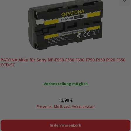
PATONA Akku für Sony NP-F550 F330 F530 F750 F930 F920 F550
CCD-SC
Vorbestellung möglich
Regulärer Preis:
13,90 €
Preise inkl. MwSt. zzgl. Versandkosten
In den Warenkorb