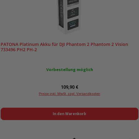
PATONA Platinum Akku für DJI Phantom 2 Phantom 2 Vision
733496 PH2 PH-2
Vorbestellung möglich
Regulärer Preis:
109,90 €
Preise inkl. MwSt. zzgl. Versandkosten
In den Warenkorb