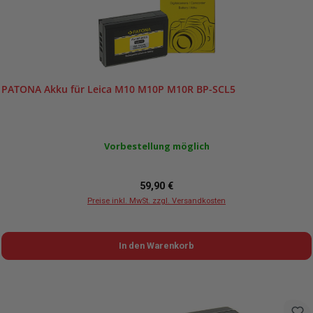
PATONA Akku für Leica M10 M10P M10R BP-SCL5
Vorbestellung möglich
Regulärer Preis:
59,90 €
Preise inkl. MwSt. zzgl. Versandkosten
In den Warenkorb