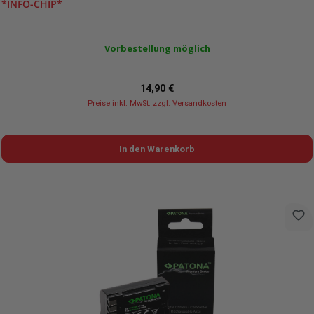
*INFO-CHIP*
Vorbestellung möglich
Regulärer Preis:
14,90 €
Preise inkl. MwSt. zzgl. Versandkosten
In den Warenkorb