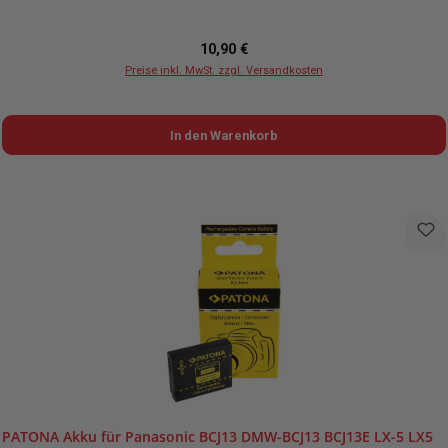
Regulärer Preis:
10,90 €
Preise inkl. MwSt. zzgl. Versandkosten
In den Warenkorb
PATONA Akku für Panasonic BCJ13 DMW-BCJ13 BCJ13E LX-5 LX5