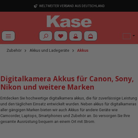
Zum Hauptinhalt springen
WELTWEITER VERSAND AUS DEUTSCHLAND
Du hast 0 Produkte auf dem Merkzettel
Zubehör
Akkus und Ladegeräte
Akkus
Digitalkamera Akkus für Canon, Sony,
Nikon und weitere Marken
Entdecken Sie hochwertige digitalkamera akkus, die für zuverlässige Leistung
und den täglichen Einsatz entwickelt wurden. Neben akkus für digitalkameras
aller gängigen Marken bieten wir auch Akkus für andere Geräte wie
Camcorder, Laptops, Smartphones und Zubehör an. So versorgen Sie Ihre
gesamte Ausrüstung bequem an einem Ort mit Strom.