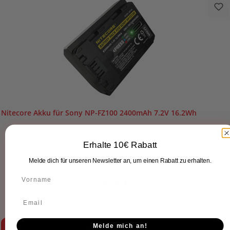
Nitecore Akku für Sony NP-FZ100 2400mAh 7.2V 16.2Wh
Erhalte 10€ Rabatt
Vorrätig
Melde dich für unseren Newsletter an, um einen Rabatt zu erhalten.
Regulärer Preis:
47,90 €
Preise inkl. MwSt. zzgl. Versandkosten
Melde mich an!
In den Warenkorb