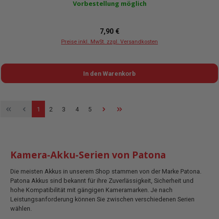
Vorbestellung möglich
Regulärer Preis:
7,90 €
Preise inkl. MwSt. zzgl. Versandkosten
In den Warenkorb
Seite
Seite
Seite
Seite
Seite
1
2
3
4
5
Kamera-Akku-Serien von Patona
Die meisten Akkus in unserem Shop stammen von der Marke Patona.
Patona Akkus sind bekannt für ihre Zuverlässigkeit, Sicherheit und
hohe Kompatibilität mit gängigen Kameramarken. Je nach
Leistungsanforderung können Sie zwischen verschiedenen Serien
wählen.