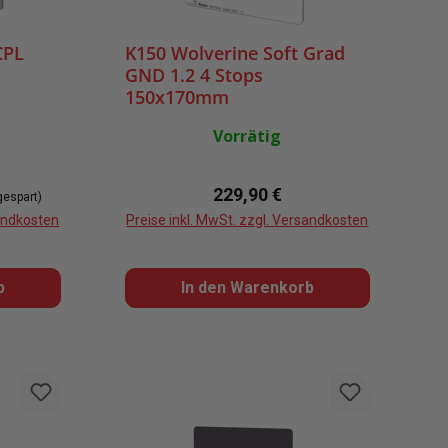
CPL
K150 Wolverine Soft Grad
GND 1.2 4 Stops
150x170mm
Vorrätig
Regulärer Preis:
229,90 €
gespart)
sandkosten
Preise inkl. MwSt. zzgl. Versandkosten
b
In den Warenkorb