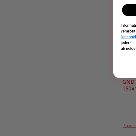
Informat
verarbeit
Datensch
jederzei
abmelden
K150
GND 
150
Preise