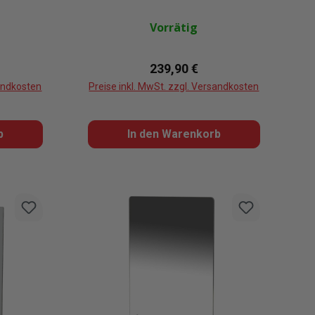
Vorrätig
eis:
Regulärer Preis:
239,90 €
sandkosten
Preise inkl. MwSt. zzgl. Versandkosten
b
In den Warenkorb