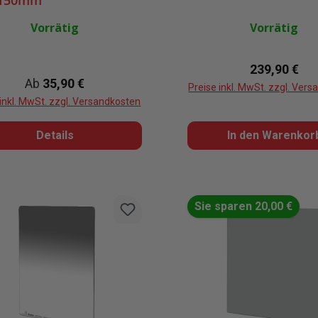
x150mm
Vorrätig
Vorrätig
Regulärer Pr
239,90 €
Regulärer Preis:
Ab
35,90 €
Preise inkl. MwSt. zzgl. Ver
 inkl. MwSt. zzgl. Versandkosten
Details
In den Warenkor
Sie sparen 20,00 €