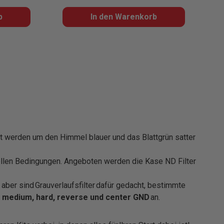
b
In den Warenkorb
tzt werden um den Himmel blauer und das Blattgrün satter
 hellen Bedingungen. Angeboten werden die Kase ND Filter
 aber sind Grauverlaufsfilter dafür gedacht, bestimmte
, medium,
hard
,
reverse
und
center
GND
an.