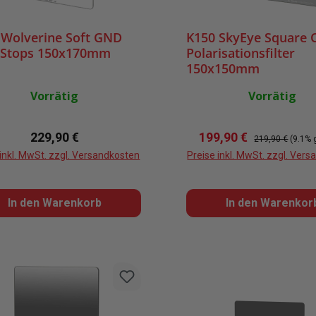
 Wolverine Soft GND
K150 SkyEye Square 
3 Stops 150x170mm
Polarisationsfilter
150x150mm
Vorrätig
Vorrätig
Regulärer Preis:
Verkaufspreis:
Regulärer Preis:
229,90 €
199,90 €
219,90 €
(9.1% 
 inkl. MwSt. zzgl. Versandkosten
Preise inkl. MwSt. zzgl. Ver
In den Warenkorb
In den Warenkor