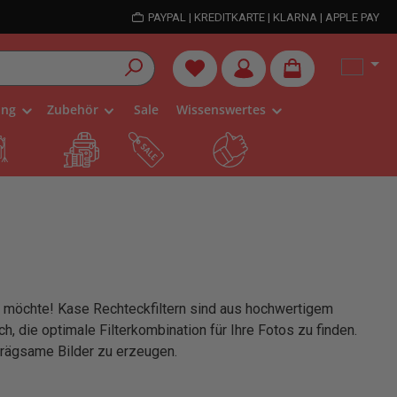
PAYPAL | KREDITKARTE | KLARNA | APPLE PAY
Du hast 0 Produkte auf dem Me
ung
Zubehör
Sale
Wissenswertes
en möchte! Kase Rechteckfiltern sind aus hochwertigem
, die optimale Filterkombination für Ihre Fotos zu finden.
nprägsame Bilder zu erzeugen.