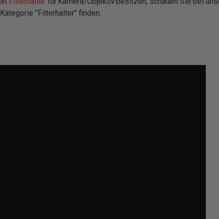
den
Filterhalter
für Kamera/Objektiv besitzen, schauen Sie bei unsere
Kategorie "Filterhalter" finden.