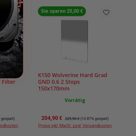
Sie sparen 25,00 €
K150 Wolverine Hard Grad
Filter
GND 0.6 2 Stops
150x170mm
Vorrätig
Verkaufspreis:
Regulärer Preis:
204,90 €
 gespart)
229,90 €
(10.87% gespart)
sandkosten
Preise inkl. MwSt. zzgl. Versandkosten