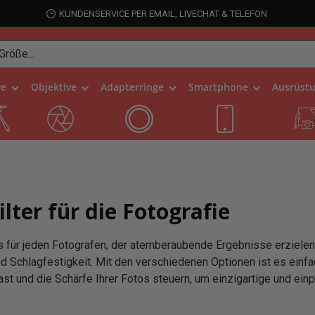
KUNDENSERVICE PER EMAIL, LIVECHAT & TELEFON
ve
Objektive
Adapterringe
Smartphone
Ausrüst
ter für die Fotografie
uss für jeden Fotografen, der atemberaubende Ergebnisse erziel
d Schlagfestigkeit. Mit den verschiedenen Optionen ist es einfach
rast und die Schärfe Ihrer Fotos steuern, um einzigartige und ei