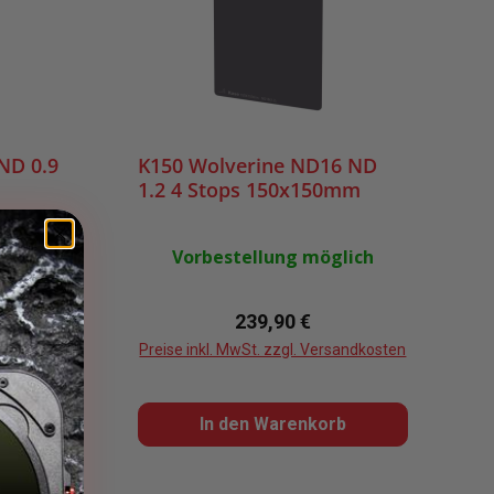
ND 0.9
K150 Wolverine ND16 ND
1.2 4 Stops 150x150mm
Vorbestellung möglich
eis:
Regulärer Preis:
239,90 €
sandkosten
Preise inkl. MwSt. zzgl. Versandkosten
b
In den Warenkorb