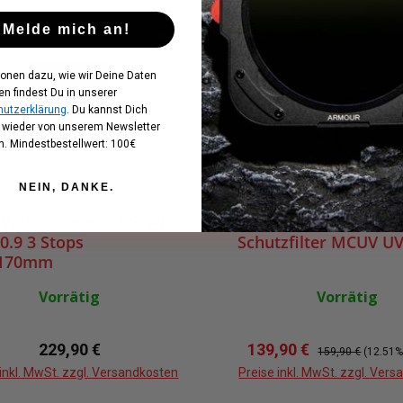
Melde mich an!
Sie sparen 20,00 €
ionen dazu, wie wir Deine Daten
en findest Du in unserer
utzerklärung
. Du kannst Dich
t wieder von unserem Newsletter
. Mindestbestellwert: 100€
NEIN, DANKE.
 Wolverine Hard Grad
K150P Magnetischer
0.9 3 Stops
Schutzfilter MCUV UV 
x170mm
Vorrätig
Vorrätig
Regulärer Preis:
Verkaufspreis:
Regulärer Preis:
229,90 €
139,90 €
159,90 €
(12.51%
 inkl. MwSt. zzgl. Versandkosten
Preise inkl. MwSt. zzgl. Ver