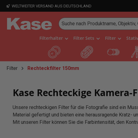
WELTWEITER VERSAND AUS DEUTSCHLAND
 Hauptinhalt springen
Zur Suche springen
Zur Hauptnavigation springen
Filterhalter
Filter Sets
Filter
Stati
Filter
Rechteckfilter 150mm
Kase Rechteckige Kamera-Fil
Unsere rechteckigen Filter für die Fotografie sind ein M
Material gefertigt und bieten eine herausragende Kratz- un
Mit unseren Filter können Sie die Farbintensität, den Kont