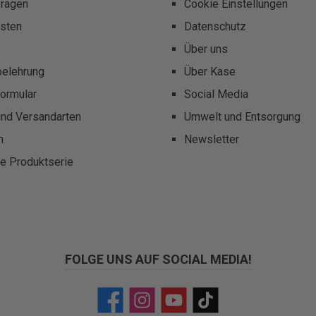
fragen
Cookie Einstellungen
sten
Datenschutz
Über uns
belehrung
Über Kase
ormular
Social Media
und Versandarten
Umwelt und Entsorgung
m
Newsletter
te Produktserie
FOLGE UNS AUF SOCIAL MEDIA!
Facebook
Instagram
YouTube
TikTok