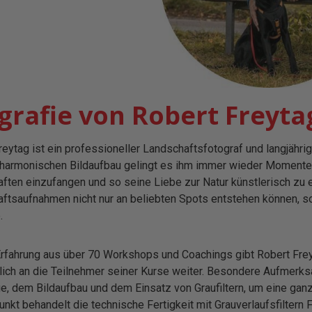
grafie von Robert Freyta
reytag ist ein professioneller Landschaftsfotograf und langjäh
r harmonischen Bildaufbau gelingt es ihm immer wieder Momente d
ften einzufangen und so seine Liebe zur Natur künstlerisch zu e
ftsaufnahmen nicht nur an beliebten Spots entstehen können, s
.
Erfahrung aus über 70 Workshops und Coachings gibt Robert Frey
lich an die Teilnehmer seiner Kurse weiter. Besondere Aufmerks
ie, dem Bildaufbau und dem Einsatz von Graufiltern, um eine ganz
nkt behandelt die technische Fertigkeit mit Grauverlaufsfiltern