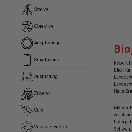
Stative
Objektive
Adapterringe
Bio
Smartphone
Robert F
Blick fü
Ausrüstung
Landscha
Landscha
Haustüre
Zubehör
Mit der 
Sale
verständ
Fotograf
Wissenswertes
Schwerpu