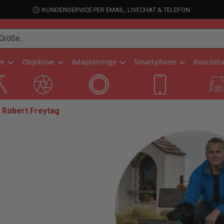
KUNDENSERVICE PER EMAIL, LIVECHAT & TELEFON
ve
Objektive
Adapterringe
Smartphone
Ausrüst
Robert Freytag