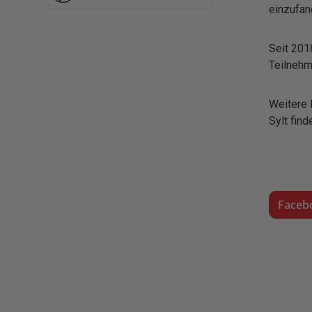
einzufan
Seit 201
Teilnehm
Weitere 
Sylt find
Faceb