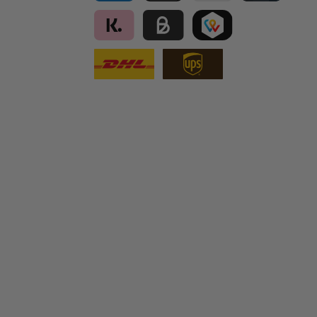
PayPal
Apple Pay
Vorkasse
Kreditkarte
Klarna
Kauf auf Rechnung für B2B via Billi
TWINT