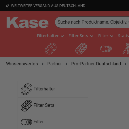
WELTWEITER VERSAND AUS DEUTSCHLAND
 Hauptinhalt springen
Zur Suche springen
Zur Hauptnavigation springen
Filterhalter
Filter Sets
Filter
Stati
Wissenswertes
Partner
Pro-Partner Deutschland
Filterhalter
Filter Sets
Filter