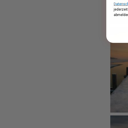
Datensch
jederzei
abmelden