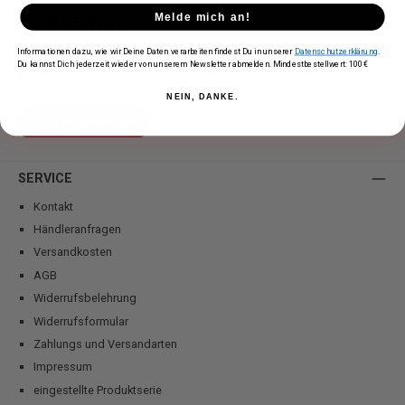
Melde mich an!
04402 97391 40
Mo. - Fr. 09:00 - 16:00 Uhr
Informationen dazu, wie wir Deine Daten verarbeiten findest Du in unserer
Datenschutzerklärung
.
Du kannst Dich jederzeit wieder von unserem Newsletter abmelden. Mindestbestellwert: 100€
Oder über unser
Kontaktformular
.
NEIN, DANKE.
Vertrag widerrufen
SERVICE
Kontakt
Händleranfragen
Versandkosten
AGB
Widerrufsbelehrung
Widerrufsformular
Zahlungs und Versandarten
Impressum
eingestellte Produktserie