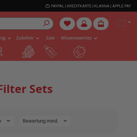
PAYPAL | KREDITKARTE | KLARNA | APPLE PAY
Du hast 0 Produkte auf dem Me
ung
Zubehör
Sale
Wissenswertes
ilter Sets
e
Bewertung mind.