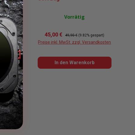
Vorrätig
Verkaufspreis:
Regulärer Preis:
45,00 €
 €
49,90 €
(9.82% gespart)
sandkosten
Preise inkl. MwSt. zzgl. Versandkosten
b
In den Warenkorb