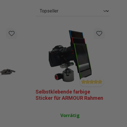
en
Durchschnittliche Bewe
Selbstklebende farbige
Sticker für ARMOUR Rahmen
Vorrätig