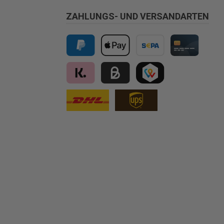
ZAHLUNGS- UND VERSANDARTEN
PayPal
Apple Pay
Vorkasse
Kreditkarte
Klarna
Kauf auf Rechnung für B2B via Billi
TWINT