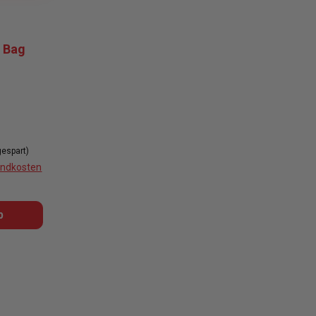
t Bag
gespart)
sandkosten
b