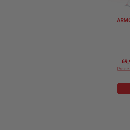
ARMO
Ver
69,
Preise