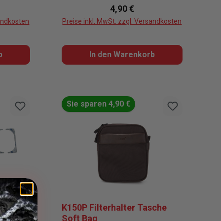
reis:
Regulärer Preis:
4,90 €
sandkosten
Preise inkl. MwSt. zzgl. Versandkosten
b
In den Warenkorb
Sie sparen 4,90 €
en
 1
K150P Filterhalter Tasche
Soft Bag