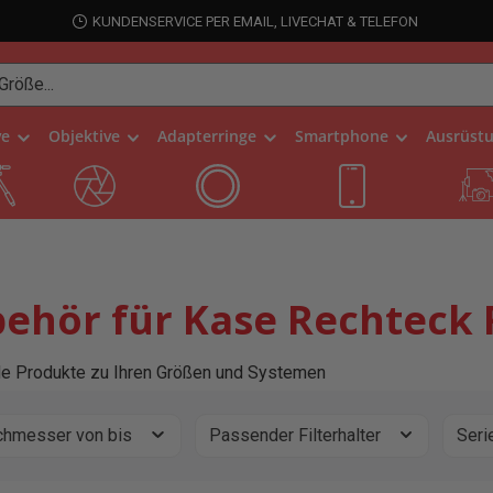
KUNDENSERVICE PER EMAIL, LIVECHAT & TELEFON
ve
Objektive
Adapterringe
Smartphone
Ausrüst
ehör für Kase Rechteck F
e Produkte zu Ihren Größen und Systemen
chmesser von bis
Passender Filterhalter
Seri