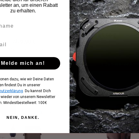
etter an, um einen Rabatt
zu erhalten.
Vorrätig
Vorrätig
Regulärer Preis:
45,90 €
vorher 49,80
Regulärer Preis:
Ab
9,90 €
Preise inkl. MwSt. zzgl. Ver
 inkl. MwSt. zzgl. Versandkosten
Melde mich an!
Details
In den Warenkor
ionen dazu, wie wir Deine Daten
en findest Du in unserer
utzerklärung
. Du kannst Dich
sparen 47,70 €
Sie sparen 12,00 €
t wieder von unserem Newsletter
. Mindestbestellwert: 100€
NEIN, DANKE.