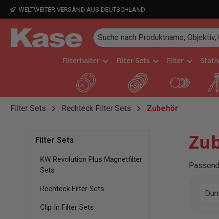
WELTWEITER VERSAND AUS DEUTSCHLAND
 Hauptinhalt springen
Zur Suche springen
Zur Hauptnavigation springen
Filterhalter
Filter Sets
Filter
Stati
Filter Sets
Rechteck Filter Sets
Zubehör
Zub
Filter Sets
KW Revolution Plus Magnetfilter
Passend
Sets
Rechteck Filter Sets
Dur
Clip In Filter Sets