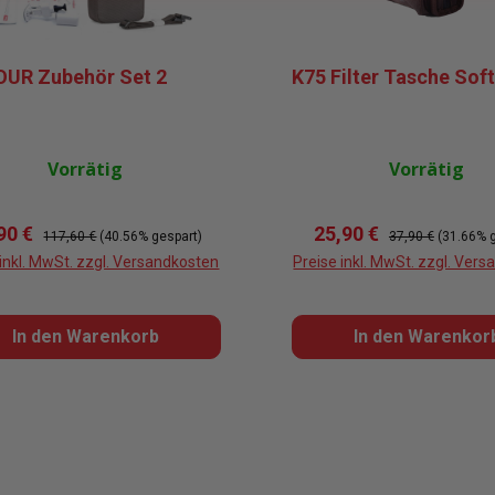
UR Zubehör Set 2
K75 Filter Tasche Sof
Vorrätig
Vorrätig
kaufspreis:
Regulärer Preis:
Verkaufspreis:
Regulärer Preis:
90 €
25,90 €
117,60 €
(40.56% gespart)
37,90 €
(31.66% 
 inkl. MwSt. zzgl. Versandkosten
Preise inkl. MwSt. zzgl. Ver
In den Warenkorb
In den Warenkor