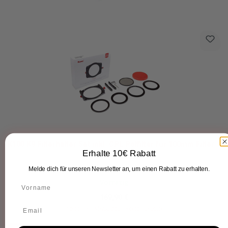
K100 K9 Filterhalter Set inkl. CPL Polfilter für 100mm Filter
Erhalte 10€ Rabatt
Melde dich für unseren Newsletter an, um einen Rabatt zu erhalten.
Vorrätig
Regulärer Preis:
169,90 €
Preise inkl. MwSt. zzgl. Versandkosten