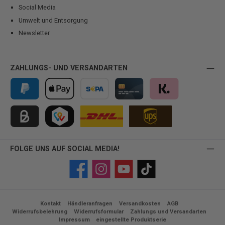
Social Media
Umwelt und Entsorgung
Newsletter
ZAHLUNGS- UND VERSANDARTEN
PayPal
Apple Pay
Vorkasse
Kreditkarte
Klarna
Kauf auf Rechnung für B2B via Billie
TWINT
FOLGE UNS AUF SOCIAL MEDIA!
Facebook
Instagram
YouTube
TikTok
Kontakt
Händleranfragen
Versandkosten
AGB
Widerrufsbelehrung
Widerrufsformular
Zahlungs und Versandarten
Impressum
eingestellte Produktserie