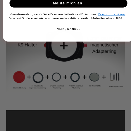
In den Warenkorb
Melde mich an!
Informationen dazu, wie wir Deine Daten verarbeiten findest Du in unserer
Datenschutzerklärung
.
Du kannst Dich jederzeit wieder von unserem Newsletter abmelden. Mindestbestellwert: 100€
NEIN, DANKE.