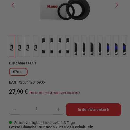
auswählen
Durchmesser 1
67mm
EAN:
4260442046905
Regulärer Preis:
27,90 €
Preise inkl. MwSt. zzgl. Versandkosten
Produkt Anzahl: Gib den gewünschten Wert ein oder benutze die Schaltflächen u
In den Warenkorb
Sofort verfügbar, Lieferzeit: 1-3 Tage
Letzte Chanche! Nur noch kurze Zeit erhältlich!