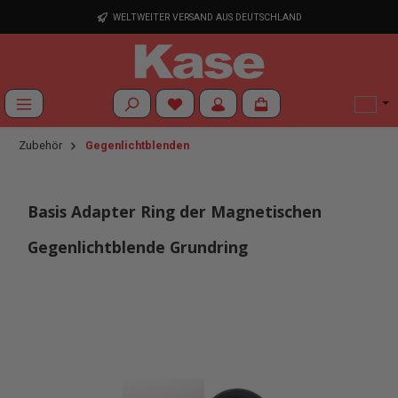
Zum Hauptinhalt springen
WELTWEITER VERSAND AUS DEUTSCHLAND
Du hast 0 Produkte auf dem Merkzettel
Zubehör
Gegenlichtblenden
Basis Adapter Ring der Magnetischen
Gegenlichtblende Grundring
Bildergalerie überspringen