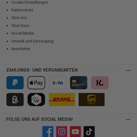
Cookie Einstellungen
Datenschutz
Über uns
Über Kase
Social Media
Umwelt und Entsorgung
Newsletter
ZAHLUNGS- UND VERSANDARTEN
PayPal
Apple Pay
Vorkasse
Kreditkarte
Klarna
Kauf auf Rechnung für B2B via Billie
TWINT
FOLGE UNS AUF SOCIAL MEDIA!
Facebook
Instagram
YouTube
TikTok