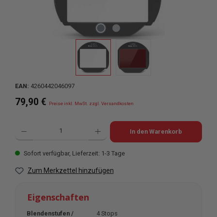
EAN:
4260442046097
Regulärer Preis:
79,90 €
Preise inkl. MwSt. zzgl. Versandkosten
Produkt Anzahl: Gib den gewünschten Wert ein oder benutze die Schaltflächen u
In den Warenkorb
Sofort verfügbar, Lieferzeit: 1-3 Tage
Zum Merkzettel hinzufügen
Eigenschaften
Blendenstufen /
4 Stops