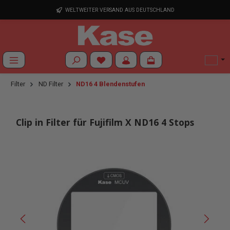
Zum Hauptinhalt springen
WELTWEITER VERSAND AUS DEUTSCHLAND
Du hast 0 Produkte auf dem Merkzettel
Filter
ND Filter
ND16 4 Blendenstufen
Clip in Filter für Fujifilm X ND16 4 Stops
Bildergalerie überspringen