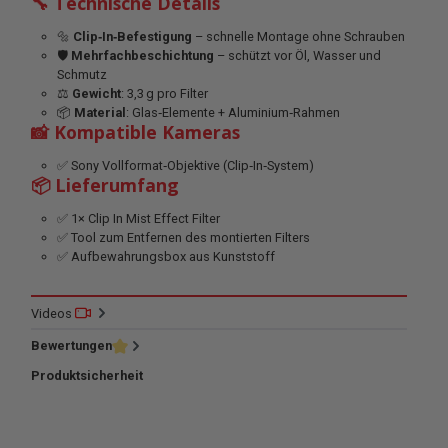
🔧 Technische Details
🔩
Clip‑In‑Befestigung
– schnelle Montage ohne Schrauben
🛡
Mehrfachbeschichtung
– schützt vor Öl, Wasser und
Schmutz
⚖️
Gewicht
: 3,3 g pro Filter
📦
Material
: Glas‑Elemente + Aluminium‑Rahmen
📸 Kompatible Kameras
✅ Sony Vollformat‑Objektive (Clip‑In‑System)
📦 Lieferumfang
✅ 1× Clip In Mist Effect Filter
✅ Tool zum Entfernen des montierten Filters
✅ Aufbewahrungsbox aus Kunststoff
Videos
Bewertungen
Produktsicherheit