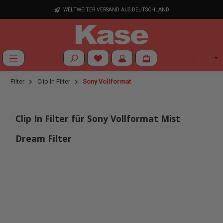
Zum Hauptinhalt springen
WELTWEITER VERSAND AUS DEUTSCHLAND
Du hast 0 Produkte auf dem Merkzettel
Filter
Clip In Filter
Sony Vollformat
Clip In Filter für Sony Vollformat Mist
Dream Filter
Bildergalerie überspringen