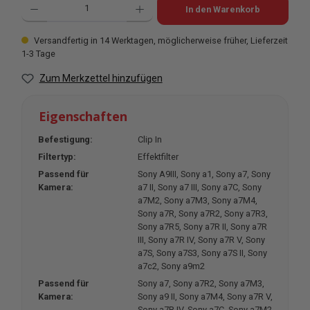
In den Warenkorb
Versandfertig in 14 Werktagen, möglicherweise früher, Lieferzeit
1-3 Tage
Zum Merkzettel hinzufügen
Eigenschaften
Befestigung:
Clip In
Filtertyp:
Effektfilter
Passend für
Sony A9III
, Sony a1
, Sony a7
, Sony
Kamera:
a7 II
, Sony a7 III
, Sony a7C
, Sony
a7M2
, Sony a7M3
, Sony a7M4
,
Sony a7R
, Sony a7R2
, Sony a7R3
,
Sony a7R5
, Sony a7R II
, Sony a7R
III
, Sony a7R IV
, Sony a7R V
, Sony
a7S
, Sony a7S3
, Sony a7S II
, Sony
a7c2
, Sony a9m2
Passend für
Sony a7
, Sony a7R2
, Sony a7M3
,
Kamera:
Sony a9 II
, Sony a7M4
, Sony a7R V
,
Sony a7R IV
, Sony a7C
, Sony a7M2
,