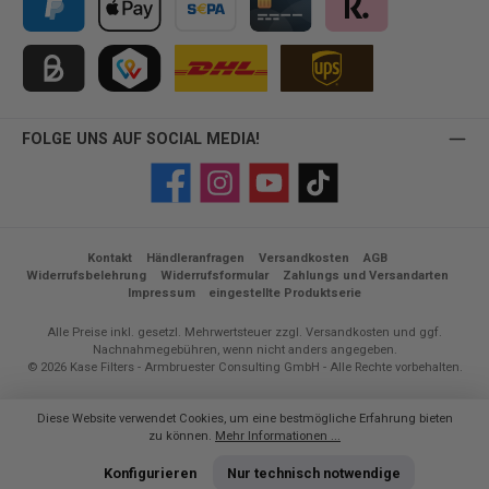
PayPal
Apple Pay
Vorkasse
Kreditkarte
Klarna
Kauf auf Rechnung für B2B via Billie
TWINT
FOLGE UNS AUF SOCIAL MEDIA!
Facebook
Instagram
YouTube
TikTok
Kontakt
Händleranfragen
Versandkosten
AGB
Widerrufsbelehrung
Widerrufsformular
Zahlungs und Versandarten
Impressum
eingestellte Produktserie
Alle Preise inkl. gesetzl. Mehrwertsteuer zzgl.
Versandkosten
und ggf.
Nachnahmegebühren, wenn nicht anders angegeben.
© 2026 Kase Filters - Armbruester Consulting GmbH - Alle Rechte vorbehalten.
Diese Website verwendet Cookies, um eine bestmögliche Erfahrung bieten
zu können.
Mehr Informationen ...
Konfigurieren
Nur technisch notwendige