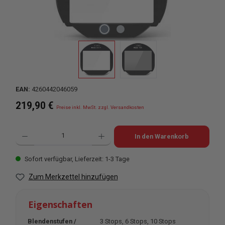
EAN:
4260442046059
Regulärer Preis:
219,90 €
Preise inkl. MwSt. zzgl. Versandkosten
Produkt Anzahl: Gib den gewünschten Wert ein oder benutze die Schaltflächen u
In den Warenkorb
Sofort verfügbar, Lieferzeit: 1-3 Tage
Zum Merkzettel hinzufügen
Eigenschaften
Blendenstufen /
3 Stops
, 6 Stops
, 10 Stops