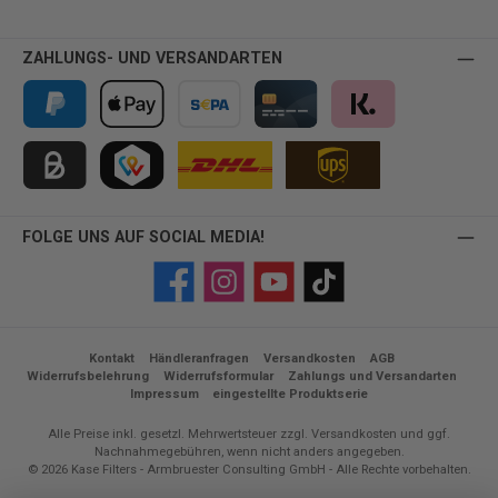
ZAHLUNGS- UND VERSANDARTEN
PayPal
Apple Pay
Vorkasse
Kreditkarte
Klarna
Kauf auf Rechnung für B2B via Billie
TWINT
FOLGE UNS AUF SOCIAL MEDIA!
Facebook
Instagram
YouTube
TikTok
Kontakt
Händleranfragen
Versandkosten
AGB
Widerrufsbelehrung
Widerrufsformular
Zahlungs und Versandarten
Impressum
eingestellte Produktserie
Alle Preise inkl. gesetzl. Mehrwertsteuer zzgl.
Versandkosten
und ggf.
Nachnahmegebühren, wenn nicht anders angegeben.
© 2026 Kase Filters - Armbruester Consulting GmbH - Alle Rechte vorbehalten.