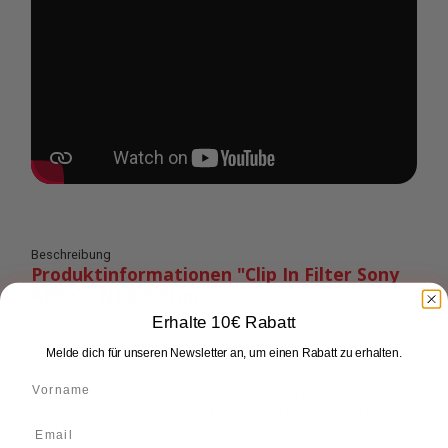
Beschreibung
Produktinformationen "Clip In Filter Sony
APS-C - ND8 3 Stops"
Erhalte 10€ Rabatt
Die Clip In Filter lassen sich schnell montieren und sind aus
hochwertigem optischem Glas gefertigt.
Melde dich für unseren Newsletter an, um einen Rabatt zu erhalten.
Der Rahmen bzw. Filterhalter ist aus Aluminium gefertigt. Durch
das geringe Gewicht von nur 3,3 Gramm pro Filter sind die Clip In
Filter leicht zu transportieren.