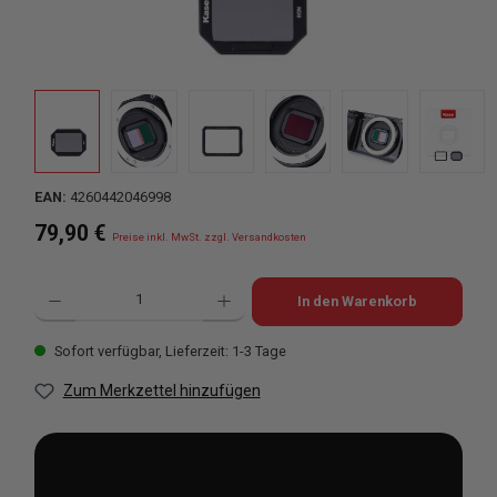
EAN:
4260442046998
Regulärer Preis:
79,90 €
Preise inkl. MwSt. zzgl. Versandkosten
Produkt Anzahl: Gib den gewünschten Wert ein oder benutze die Schaltflächen u
In den Warenkorb
Sofort verfügbar, Lieferzeit: 1-3 Tage
Zum Merkzettel hinzufügen