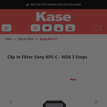
Zum Hauptinhalt springen
WELTWEITER VERSAND AUS DEUTSCHLAND
Du hast 0 Produkte auf dem Merkzettel
Filter
Clip In Filter
Sony APS-C
Clip In Filter Sony APS-C - ND8 3 Stops
Bildergalerie überspringen