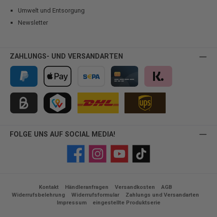
Umwelt und Entsorgung
Newsletter
ZAHLUNGS- UND VERSANDARTEN
PayPal
Apple Pay
Vorkasse
Kreditkarte
Klarna
Kauf auf Rechnung für B2B via Billie
TWINT
FOLGE UNS AUF SOCIAL MEDIA!
Facebook
Instagram
YouTube
TikTok
Kontakt
Händleranfragen
Versandkosten
AGB
Widerrufsbelehrung
Widerrufsformular
Zahlungs und Versandarten
Impressum
eingestellte Produktserie