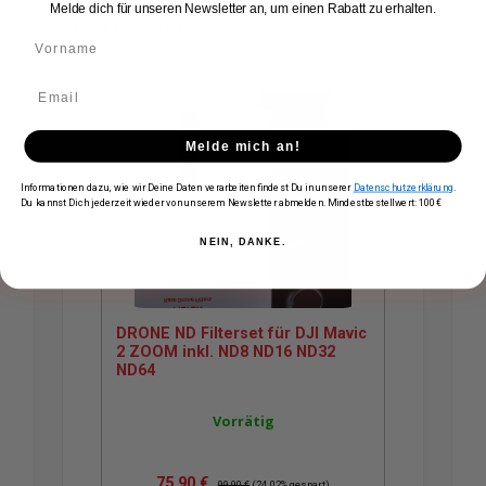
Melde dich für unseren Newsletter an, um einen Rabatt zu erhalten.
Passend dazu
Produktgalerie überspringen
Sie sparen 24,00 €
Melde mich an!
Informationen dazu, wie wir Deine Daten verarbeiten findest Du in unserer
Datenschutzerklärung
.
Du kannst Dich jederzeit wieder von unserem Newsletter abmelden. Mindestbestellwert: 100€
NEIN, DANKE.
DRONE ND Filterset für DJI Mavic
2 ZOOM inkl. ND8 ND16 ND32
ND64
Vorrätig
Verkaufspreis:
Regulärer Preis:
75,90 €
99,90 €
(24.02% gespart)