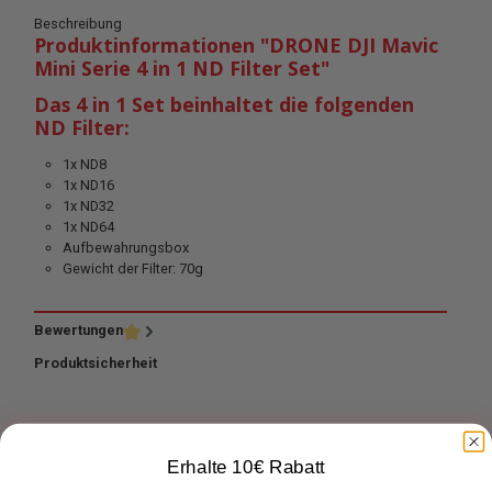
Beschreibung
Produktinformationen "DRONE DJI Mavic
Mini Serie 4 in 1 ND Filter Set"
Das 4 in 1 Set beinhaltet die folgenden
ND Filter:
1x ND8
1x ND16
1x ND32
1x ND64
Aufbewahrungsbox
Gewicht der Filter: 70g
Bewertungen
Produktsicherheit
Erhalte 10€ Rabatt