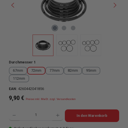
auswählen
Durchmesser 1
67mm
72mm
77mm
82mm
95mm
112mm
EAN:
4260442041856
Regulärer Preis:
9,90 €
Preise inkl. MwSt. zzgl. Versandkosten
Produkt Anzahl: Gib den gewünschten Wert ein oder benutze die Schaltflächen u
In den Warenkorb