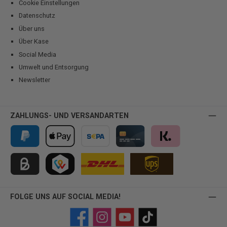
Cookie Einstellungen
Datenschutz
Über uns
Über Kase
Social Media
Umwelt und Entsorgung
Newsletter
ZAHLUNGS- UND VERSANDARTEN
PayPal
Apple Pay
Vorkasse
Kreditkarte
Klarna
Kauf auf Rechnung für B2B via Billie
TWINT
FOLGE UNS AUF SOCIAL MEDIA!
Facebook
Instagram
YouTube
TikTok