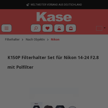
Zum Hauptinhalt springen
WELTWEITER VERSAND AUS DEUTSCHLAND
Du hast 0 Produkte auf dem Merkzettel
Filterhalter
Nach Objektiv
Nikon
K150P Filterhalter Set für Nikon 14-24 F2.8
mit Polfilter
Bildergalerie überspringen