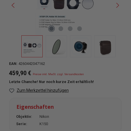
EAN:
4260442047162
Regulärer Preis:
459,90 €
Preise inkl. MwSt. zzgl. Versandkosten
Letzte Chanche! Nur noch kurze Zeit erhältlich!
Zum Merkzettel hinzufügen
Eigenschaften
Objektiv:
Nikon
Serie:
K150