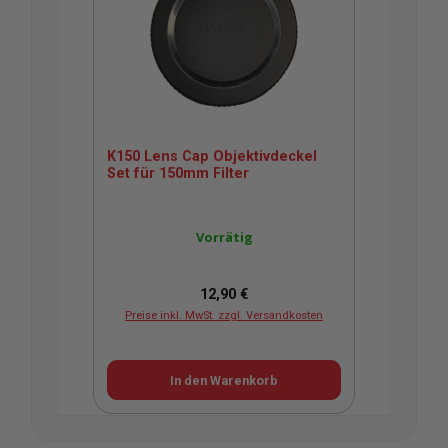
K150 Lens Cap Objektivdeckel
Set für 150mm Filter
Vorrätig
Regulärer Preis:
12,90 €
Preise inkl. MwSt. zzgl. Versandkosten
In den Warenkorb