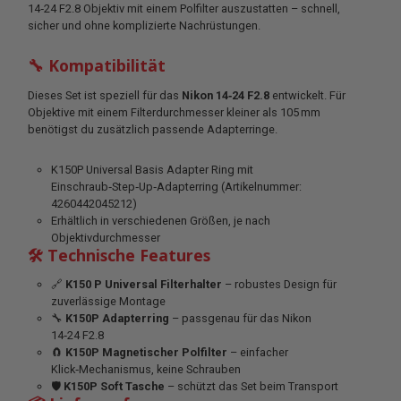
14‑24 F2.8 Objektiv mit einem Polfilter auszustatten – schnell,
sicher und ohne komplizierte Nachrüstungen.
🔧 Kompatibilität
Dieses Set ist speziell für das
Nikon 14‑24 F2.8
entwickelt. Für
Objektive mit einem Filterdurchmesser kleiner als 105 mm
benötigst du zusätzlich passende Adapterringe.
K150P Universal Basis Adapter Ring mit
Einschraub‑Step‑Up‑Adapterring (Artikelnummer:
4260442045212)
Erhältlich in verschiedenen Größen, je nach
Objektivdurchmesser
🛠 Technische Features
🔗
K150 P Universal Filterhalter
– robustes Design für
zuverlässige Montage
🔧
K150P Adapterring
– passgenau für das Nikon
14‑24 F2.8
🧲
K150P Magnetischer Polfilter
– einfacher
Klick‑Mechanismus, keine Schrauben
🛡
K150P Soft Tasche
– schützt das Set beim Transport