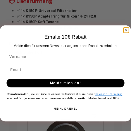
📦 Lieferumfang
✅ 1×
K150 P Universal Filterhalter
✅ 1×
K150P Adapterring für Nikon 14-24 F2.8
✅ 1×
K150P Soft Tasche
✅ 1×
K150P Magnetischer Polfilter
Erhalte 10€ Rabatt
Bewertungen
Melde dich für unseren Newsletter an, um einen Rabatt zu erhalten.
Produktsicherheit
Melde mich an!
Zubehör
Informationen dazu, wie wir Deine Daten verarbeiten findest Du in unserer
Datenschutzerklärung
.
Du kannst Dich jederzeit wieder von unserem Newsletter abmelden. Mindestbestellwert: 100€
Produktgalerie überspringen
NEIN, DANKE.