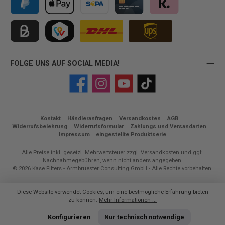
PayPal
Apple Pay
Vorkasse
Kreditkarte
Klarna
Kauf auf Rechnung für B2B via Billie
TWINT
FOLGE UNS AUF SOCIAL MEDIA!
Facebook
Instagram
YouTube
TikTok
Kontakt
Händleranfragen
Versandkosten
AGB
Widerrufsbelehrung
Widerrufsformular
Zahlungs und Versandarten
Impressum
eingestellte Produktserie
Alle Preise inkl. gesetzl. Mehrwertsteuer zzgl.
Versandkosten
und ggf.
Nachnahmegebühren, wenn nicht anders angegeben.
© 2026 Kase Filters - Armbruester Consulting GmbH - Alle Rechte vorbehalten.
Diese Website verwendet Cookies, um eine bestmögliche Erfahrung bieten
zu können.
Mehr Informationen ...
Konfigurieren
Nur technisch notwendige