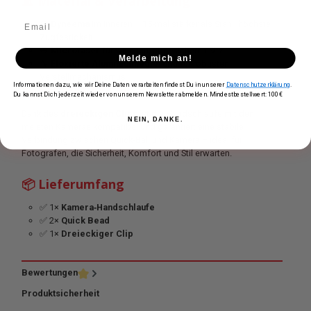
🧵 Material & Verarbeitung
💎
Dyneema
im Inneren – 15‑mal stärker als Stahl, höchste
Zugfestigkeit
🧶
Microfaser
für weichen, aber sicheren Sitz
Melde mich an!
🔧
Eloxierte Aluminiumlegierung
für robusten
Verstellmechanismus
Informationen dazu, wie wir Deine Daten verarbeiten findest Du in unserer
Datenschutzerklärung
.
🔧 Kompatibilität
Du kannst Dich jederzeit wieder von unserem Newsletter abmelden. Mindestbestellwert: 100€
Dank des
dreieckigen Clips
ist die Handschlaufe mit den
NEIN, DANKE.
meisten Kameras kompatibel und garantiert eine stabile
Verbindung zwischen Quick‑Ball und Kamera – ideal für
Fotografen, die Sicherheit, Komfort und Stil erwarten.
📦 Lieferumfang
✅ 1×
Kamera‑Handschlaufe
✅ 2×
Quick Bead
✅ 1×
Dreieckiger Clip
Bewertungen
Produktsicherheit