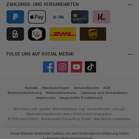
ZAHLUNGS- UND VERSANDARTEN
PayPal
Apple Pay
Vorkasse
Kreditkarte
Klarna
Kauf auf Rechnung für B2B via Billie
TWINT
FOLGE UNS AUF SOCIAL MEDIA!
Facebook
Instagram
YouTube
TikTok
Kontakt
Händleranfragen
Versandkosten
AGB
Widerrufsbelehrung
Widerrufsformular
Zahlungs und Versandarten
Impressum
eingestellte Produktserie
Alle Preise inkl. gesetzl. Mehrwertsteuer zzgl.
Versandkosten
und ggf.
Nachnahmegebühren, wenn nicht anders angegeben.
© 2026 Kase Filters - Armbruester Consulting GmbH - Alle Rechte vorbehalten.
Diese Website verwendet Cookies, um eine bestmögliche Erfahrung bieten
zu können.
Mehr Informationen ...