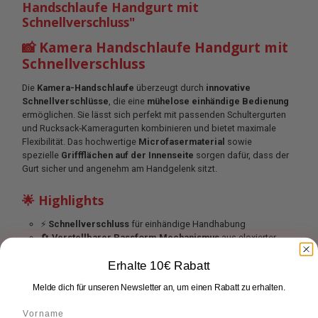
Handschlaufe Handgurt mit
Schnellverschluss"
📸 Kamera Handschlaufe Handgurt mit
Schnellverschluss
Die
Kamera-Handschlaufe
überzeugt durch
innovative
Schnellverschlüsse
, die eine
mühelose einhändige Bedienung
ermöglichen. Sie lässt sich perfekt mit passenden Schultergurten
und Rucksack‑Kameragurten kombinieren und bietet maximale
Flexibilität. Das hochwertige
Microfasermaterial
sowie
spezielle
Griffflächen auf der Innenseite
sorgen dafür, dass der
Gurt sicher und angenehm am Handgelenk sitzt.
🌟 Highlights
⚡
Schnellverschluss
für einhändige Handhabung
🔄
Verstellbarer Passform‑Mechanismus
aus eloxierter
Aluminiumlegierung
Erhalte 10€ Rabatt
🔗
Versteckter Magnetverschluss
verwandelt die
Handschlaufe in ein stylisches Armband
Melde dich für unseren Newsletter an, um einen Rabatt zu erhalten.
🎨 Erhältlich in verschiedenen Farben – passend zu jedem
Stil