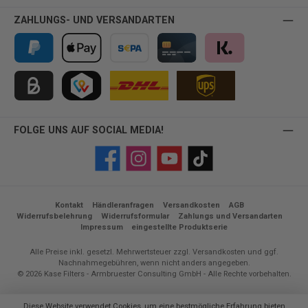
ZAHLUNGS- UND VERSANDARTEN
PayPal
Apple Pay
Vorkasse
Kreditkarte
Klarna
Kauf auf Rechnung für B2B via Billie
TWINT
FOLGE UNS AUF SOCIAL MEDIA!
Facebook
Instagram
YouTube
TikTok
Kontakt
Händleranfragen
Versandkosten
AGB
Widerrufsbelehrung
Widerrufsformular
Zahlungs und Versandarten
Impressum
eingestellte Produktserie
Alle Preise inkl. gesetzl. Mehrwertsteuer zzgl.
Versandkosten
und ggf.
Nachnahmegebühren, wenn nicht anders angegeben.
© 2026 Kase Filters - Armbruester Consulting GmbH - Alle Rechte vorbehalten.
Diese Website verwendet Cookies, um eine bestmögliche Erfahrung bieten