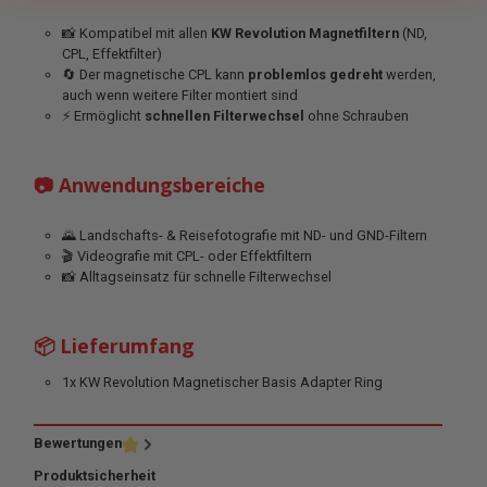
📸 Kompatibel mit allen
KW Revolution Magnetfiltern
(ND,
CPL, Effektfilter)
🔄 Der magnetische CPL kann
problemlos gedreht
werden,
auch wenn weitere Filter montiert sind
⚡ Ermöglicht
schnellen Filterwechsel
ohne Schrauben
📷 Anwendungsbereiche
🌄 Landschafts- & Reisefotografie mit ND- und GND-Filtern
🎬 Videografie mit CPL- oder Effektfiltern
📸 Alltagseinsatz für schnelle Filterwechsel
📦 Lieferumfang
1x KW Revolution Magnetischer Basis Adapter Ring
Bewertungen
Produktsicherheit