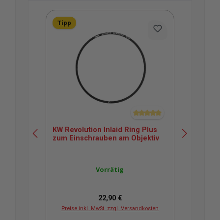
Produktgalerie überspringen
Tipp
Durchschnittliche Bewertung v
KW Revolution Inlaid Ring Plus
KW 
zum Einschrauben am Objektiv
Bac
Vorrätig
Regulärer Preis:
22,90 €
Preise inkl. MwSt. zzgl. Versandkosten
Pr