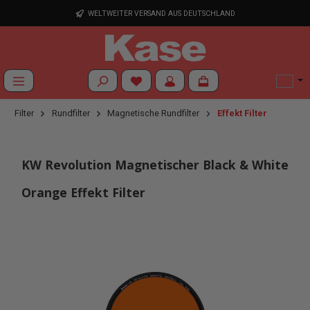
Zum Hauptinhalt springen
WELTWEITER VERSAND AUS DEUTSCHLAND
Du hast 0 Produkte auf dem Merkzettel
Filter
Rundfilter
Magnetische Rundfilter
Effekt Filter
KW Revolution Magnetischer Black & White
Orange Effekt Filter
Bildergalerie überspringen