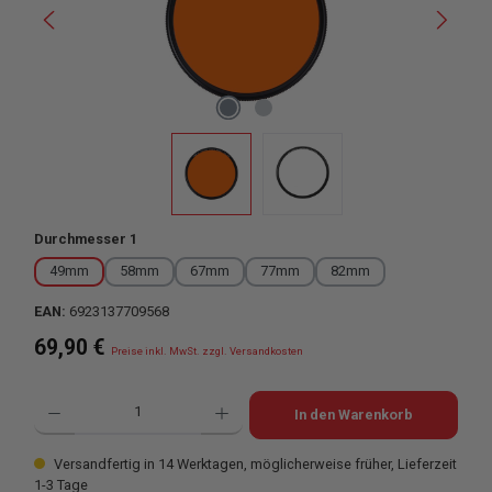
auswählen
Durchmesser 1
49mm
58mm
67mm
77mm
82mm
EAN:
6923137709568
Regulärer Preis:
69,90 €
Preise inkl. MwSt. zzgl. Versandkosten
Produkt Anzahl: Gib den gewünschten Wert ein oder benutze die Schaltflächen u
In den Warenkorb
Versandfertig in 14 Werktagen, möglicherweise früher, Lieferzeit
1-3 Tage