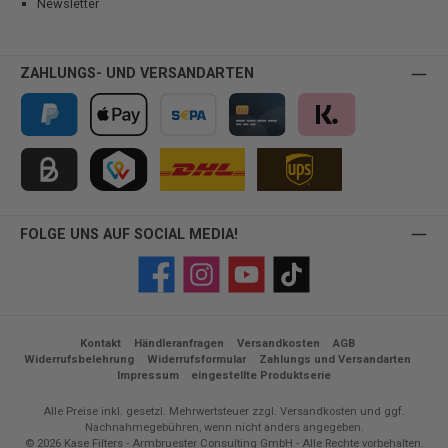
Newsletter
ZAHLUNGS- UND VERSANDARTEN
PayPal
Apple Pay
Vorkasse
Kreditkarte
Klarna
Kauf auf Rechnung für B2B via Billie
TWINT
FOLGE UNS AUF SOCIAL MEDIA!
Facebook
Instagram
YouTube
TikTok
Kontakt
Händleranfragen
Versandkosten
AGB
Widerrufsbelehrung
Widerrufsformular
Zahlungs und Versandarten
Impressum
eingestellte Produktserie
Alle Preise inkl. gesetzl. Mehrwertsteuer zzgl.
Versandkosten
und ggf.
Nachnahmegebühren, wenn nicht anders angegeben.
© 2026 Kase Filters - Armbruester Consulting GmbH - Alle Rechte vorbehalten.