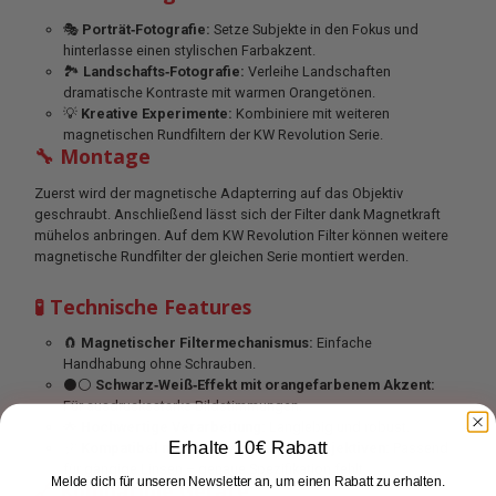
🎭
Porträt‑Fotografie:
Setze Subjekte in den Fokus und
hinterlasse einen stylischen Farbakzent.
🏞
Landschafts‑Fotografie:
Verleihe Landschaften
dramatische Kontraste mit warmen Orangetönen.
💡
Kreative Experimente:
Kombiniere mit weiteren
magnetischen Rundfiltern der KW Revolution Serie.
🔧 Montage
Zuerst wird der magnetische Adapterring auf das Objektiv
geschraubt. Anschließend lässt sich der Filter dank Magnetkraft
mühelos anbringen. Auf dem KW Revolution Filter können weitere
magnetische Rundfilter der gleichen Serie montiert werden.
🧪 Technische Features
🧲
Magnetischer Filtermechanismus:
Einfache
Handhabung ohne Schrauben.
⚫️⚪️
Schwarz‑Weiß‑Effekt mit orangefarbenem Akzent:
Für ausdrucksstarke Bildstimmungen.
🌟
Hochwertige Verarbeitung:
Langlebig und robust.
Erhalte 10€ Rabatt
📏
Kompatibel mit einer Vielzahl von Objektiven:
Passend
für gängige Linsen – genaue Spezifikation fehlt.
Melde dich für unseren Newsletter an, um einen Rabatt zu erhalten.
🔗 Kompatible Geräte