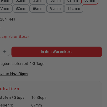
49mm
52mm
55mm
58mm
62mm
67mm
77mm
82mm
86mm
95mm
112mm
42041443
is:
€
t. zzgl. Versandkosten
: Gib den gewünschten Wert ein oder benutze die Schaltflächen um die
In den Warenkorb
ügbar, Lieferzeit: 1-3 Tage
zettel hinzufügen
schaften
tufen / Stops:
10 Stops
sser 1:
67mm