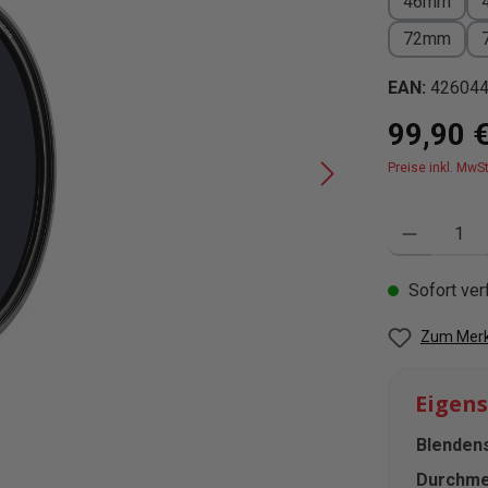
46mm
72mm
EAN:
42604
Regulärer Pre
99,90 
Preise inkl. MwS
Produkt Anzahl
Sofort verf
Zum Merk
Eigen
Blendens
Durchme