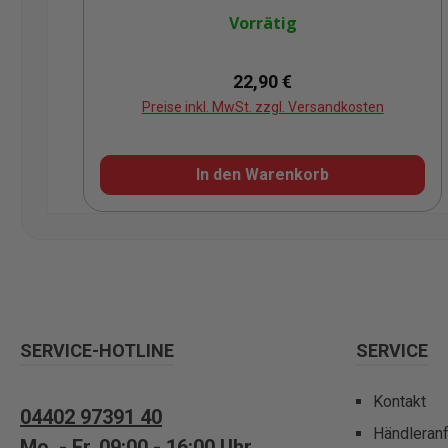
Vorrätig
Regulärer Preis:
22,90 €
Preise inkl. MwSt. zzgl. Versandkosten
In den Warenkorb
SERVICE-HOTLINE
SERVICE
Kontakt
04402 97391 40
Händleran
Mo. - Fr. 09:00 - 16:00 Uhr