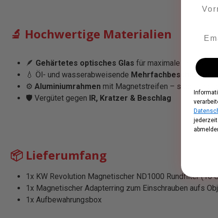
🔬 Hochwertige Materialien
🪶
Gehärtetes optisches Glas
für maximale Robusthei
💧 Öl- und wasserabweisende
Mehrfachbeschichtung
⚙️
Aluminiumrahmen
mit Magnetstreifen – stabil und l
Informat
🛡️ Vergütet gegen
IR, Kratzer & Beschlag
verarbeit
Datensch
jederzei
abmelden
📦 Lieferumfang
1x KW Revolution Magnetischer ND1000 Rundfilter (10 S
1x Magnetischer Adapterring zum Einschrauben aufs Obj
1x Aufbewahrungsbox