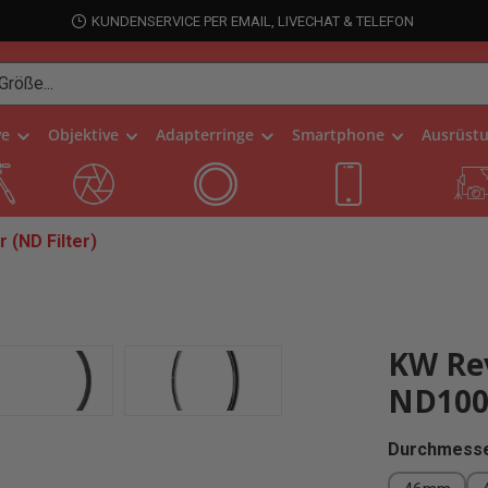
KUNDENSERVICE PER EMAIL, LIVECHAT & TELEFON
ve
Objektive
Adapterringe
Smartphone
Ausrüst
r (ND Filter)
KW Rev
ND1000
Durchmesse