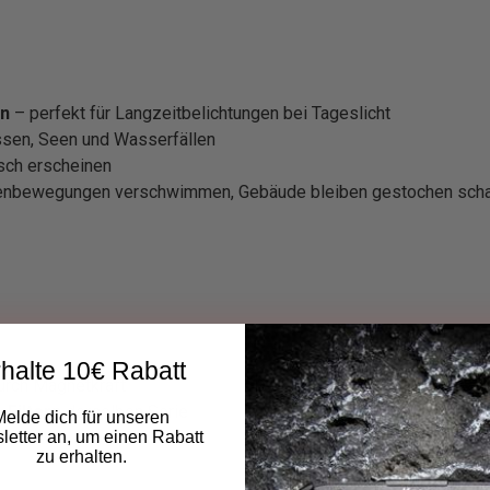
en
– perfekt für Langzeitbelichtungen bei Tageslicht
ssen, Seen und Wasserfällen
sch erscheinen
nbewegungen verschwimmen, Gebäude bleiben gestochen scha
halte 10€ Rabatt
urch Magnetkraft
Filtern
derselben Serie
Melde dich für unseren
etter an, um einen Rabatt
zu erhalten.