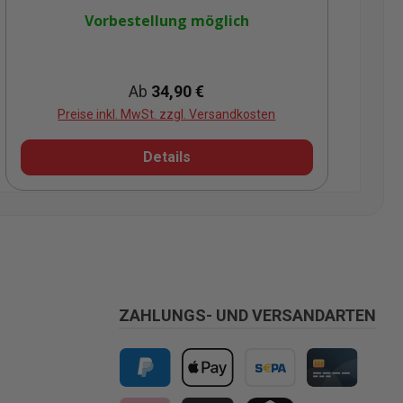
Vorbestellung möglich
Regulärer Preis:
Ab
34,90 €
Preise inkl. MwSt. zzgl. Versandkosten
Details
ZAHLUNGS- UND VERSANDARTEN
PayPal
Apple Pay
Vorkasse
Kreditkarte