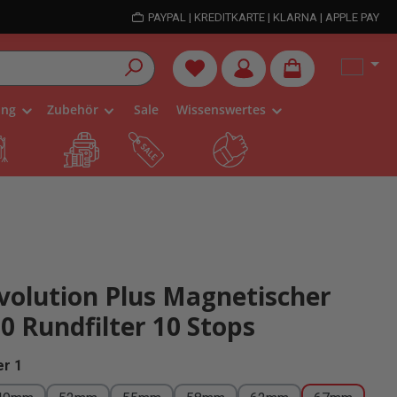
PAYPAL | KREDITKARTE | KLARNA | APPLE PAY
Du hast 0 Produkte auf dem Me
ung
Zubehör
Sale
Wissenswertes
olution Plus Magnetischer
 Rundfilter 10 Stops
auswählen
r 1