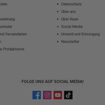
sten
Datenschutz
Über uns
belehrung
Über Kase
ormular
Social Media
und Versandarten
Umwelt und Entsorgung
m
Newsletter
te Produktserie
FOLGE UNS AUF SOCIAL MEDIA!
Facebook
Instagram
YouTube
TikTok