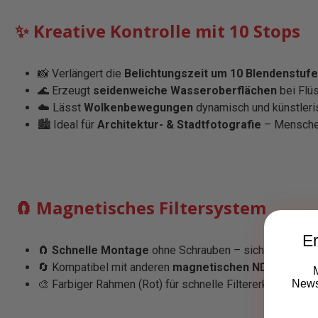
✨ Kreative Kontrolle mit 10 Stops
📸 Verlängert die
Belichtungszeit um 10 Blendenstuf
🌊 Erzeugt
seidenweiche Wasseroberflächen
bei Flü
☁️ Lässt
Wolkenbewegungen
dynamisch und künstleri
🏙️ Ideal für
Architektur- & Stadtfotografie
– Mensche
🧲 Magnetisches Filtersystem
Er
🧲
Schnelle Montage
ohne Schrauben – sicherer Halt d
🔄 Kompatibel mit anderen
magnetischen ND- und CPL-
Newsl
🎨 Farbiger Rahmen (Rot) für schnelle Filtererkennung