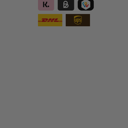
Klarna
Kauf auf Rechnung für B2B via Billi
TWINT