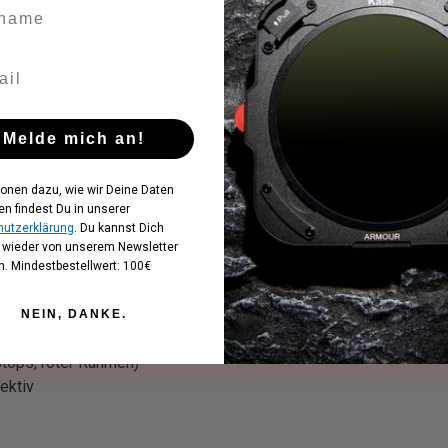
t
Melde mich an!
für leichte Reinigung
anglebig
ionen dazu, wie wir Deine Daten
en findest Du in unserer
utzerklärung
. Du kannst Dich
t wieder von unserem Newsletter
. Mindestbestellwert: 100€
NEIN, DANKE.
tops, roter Rahmen)
ektiv