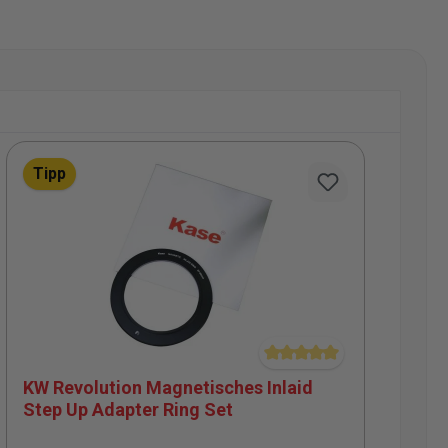
Tipp
ewertung von 5 von 5 Sternen
Durchschnittliche Bewertu
KW Revolution Magnetisches Inlaid
Step Up Adapter Ring Set