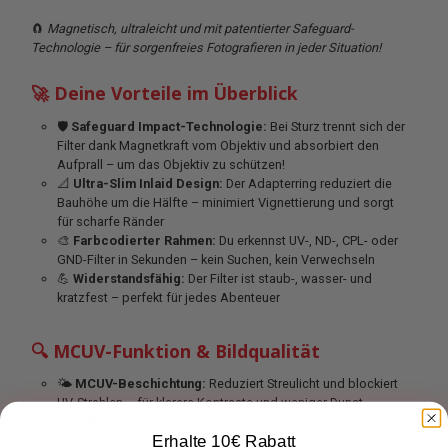
🧲
Magnetisch, ultraleicht und mit patentierter Safeguard-
Technologie – für sorgenfreies Fotografieren in jeder Situation!
🚀 Deine Vorteile im Überblick
🛡
Safeguard Impact-Technologie:
Bei Sturz trennt sich der
Filter dank Magnetkraft vom Objektiv und absorbiert den
Aufprall – um das Objektiv zu schützen!
📐
Ultra-Slim Inlaid Design:
Der Adapterring reduziert die
Bauhöhe um die Hälfte – minimiert Vignettierung und sorgt
für scharfe Ränder
🎨
Farbcodierter Rahmen:
Du erkennst UV-, ND-, CPL- oder
GND-Filter in Sekunden – kein Suchen, kein Verwechseln
💪
Widerstandsfähig:
Der Filter ist staub-, wasser- und
kratzfest – perfekt für jedes Abenteuer
🔍 MCUV-Funktion & Bildqualität
🌤
MCUV-Beschichtung:
Reduziert Streulicht und blockiert
UV-Strahlen – für klarere Kontraste und weniger Dunst
🔬
Reflexionsrate unter 0,1%
– maximale
Erhalte 10€ Rabatt
Lichtdurchlässigkeit bei minimalem Einfluss auf dein Bild