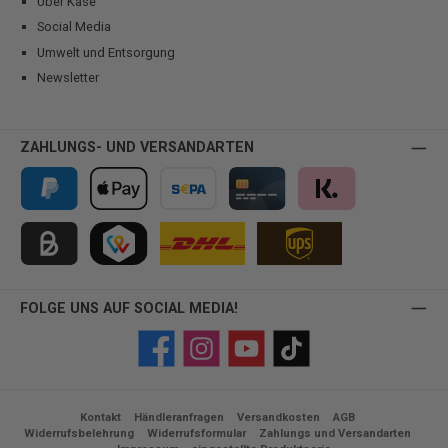
Über Kase
Social Media
Umwelt und Entsorgung
Newsletter
ZAHLUNGS- UND VERSANDARTEN
PayPal
Apple Pay
Vorkasse
Kreditkarte
Klarna
Kauf auf Rechnung für B2B via Billie
TWINT
FOLGE UNS AUF SOCIAL MEDIA!
Facebook
Instagram
YouTube
TikTok
Kontakt
Händleranfragen
Versandkosten
AGB
Widerrufsbelehrung
Widerrufsformular
Zahlungs und Versandarten