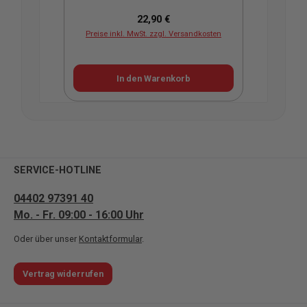
Regulärer Preis:
22,90 €
Preise inkl. MwSt. zzgl. Versandkosten
Pr
In den Warenkorb
SERVICE-HOTLINE
04402 97391 40
Mo. - Fr. 09:00 - 16:00 Uhr
Oder über unser
Kontaktformular
.
Vertrag widerrufen