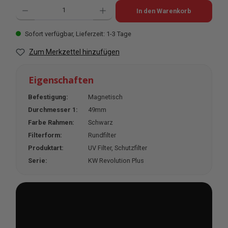
Produkt Anzahl: Gib den gewünschten Wert ein oder benutze die Schaltflächen u
In den Warenkorb
Sofort verfügbar, Lieferzeit: 1-3 Tage
Zum Merkzettel hinzufügen
Eigenschaften
Befestigung:
Magnetisch
Durchmesser 1:
49mm
Farbe Rahmen:
Schwarz
Filterform:
Rundfilter
Produktart:
UV Filter
, Schutzfilter
Serie:
KW Revolution Plus