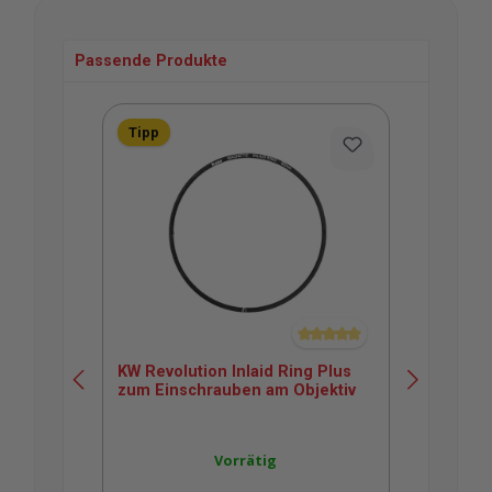
Passende Produkte
Produktgalerie überspringen
Tipp
Durchschnittliche Bewertung v
KW Revolution Inlaid Ring Plus
KW 
zum Einschrauben am Objektiv
Bac
Vorrätig