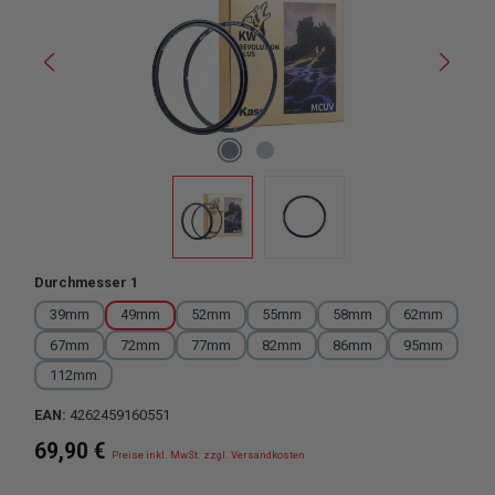
auswählen
Durchmesser 1
39mm
49mm
52mm
55mm
58mm
62mm
67mm
72mm
77mm
82mm
86mm
95mm
112mm
EAN:
4262459160551
Regulärer Preis:
69,90 €
Preise inkl. MwSt. zzgl. Versandkosten