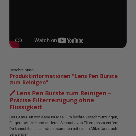
Beschreibung
Produktinformationen "Lens Pen Bürste
zum Reinigen"
🖊️ Lens Pen Bürste zum Reinigen –
Präzise Filterreinigung ohne
Flüssigkeit
Der
Lens Pen
von Kase ist ideal, um leichte Verschmutzungen,
Fingerabdrücke und anderen Schmutz von Filterglas zu entfernen.
Du kannst ihn allein oder zusammen mit einem Mikrofasertuch
verwenden.