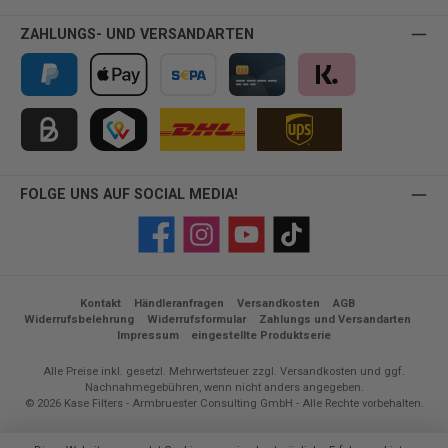
ZAHLUNGS- UND VERSANDARTEN
PayPal
Apple Pay
Vorkasse
Kreditkarte
Klarna
Kauf auf Rechnung für B2B via Billie
TWINT
FOLGE UNS AUF SOCIAL MEDIA!
Facebook
Instagram
YouTube
TikTok
Kontakt
Händleranfragen
Versandkosten
AGB
Widerrufsbelehrung
Widerrufsformular
Zahlungs und Versandarten
Impressum
eingestellte Produktserie
Alle Preise inkl. gesetzl. Mehrwertsteuer zzgl.
Versandkosten
und ggf.
Nachnahmegebühren, wenn nicht anders angegeben.
© 2026 Kase Filters - Armbruester Consulting GmbH - Alle Rechte vorbehalten.