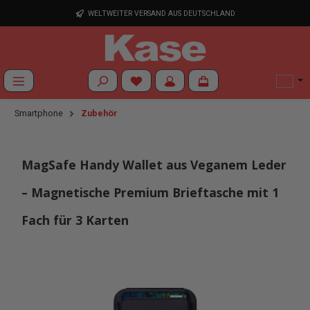
Zum Hauptinhalt springen
WELTWEITER VERSAND AUS DEUTSCHLAND
Du hast 0 Produkte auf dem Merkzettel
Smartphone
Zubehör
MagSafe Handy Wallet aus Veganem Leder
– Magnetische Premium Brieftasche mit 1
Fach für 3 Karten
Bildergalerie überspringen