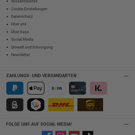
Wissenswertes
Cookie Einstellungen
Datenschutz
Über uns
Über Kase
Social Media
Umwelt und Entsorgung
Newsletter
ZAHLUNGS- UND VERSANDARTEN
PayPal
Apple Pay
Vorkasse
Kreditkarte
Klarna
Kauf auf Rechnung für B2B via Billie
TWINT
FOLGE UNS AUF SOCIAL MEDIA!