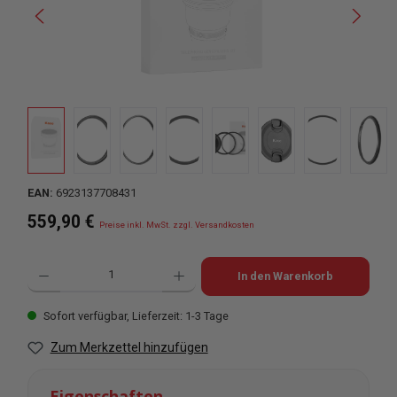
EAN:
6923137708431
Regulärer Preis:
559,90 €
Preise inkl. MwSt. zzgl. Versandkosten
Produkt Anzahl: Gib den gewünschten Wert ein oder benutze die Schaltflächen u
In den Warenkorb
Sofort verfügbar, Lieferzeit: 1-3 Tage
Zum Merkzettel hinzufügen
Eigenschaften