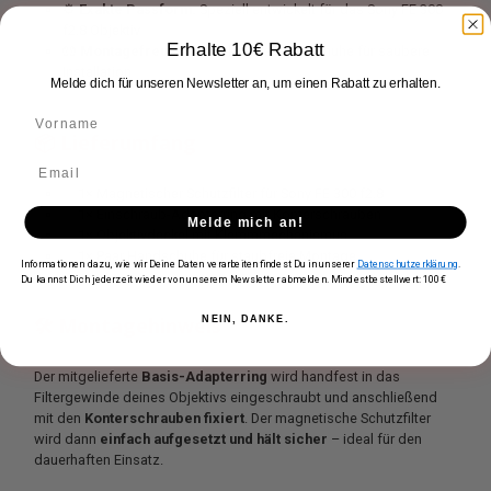
⚙️
Exakte Passform:
Speziell entwickelt für das Sony FE 300
f2.8 Objektiv
Erhalte 10€ Rabatt
🧤
Montagefreundlich:
Inklusive Handschuhe für saubere
Installation
Melde dich für unseren Newsletter an, um einen Rabatt zu erhalten.
📦 Lieferumfang
✅ 1× Magnetischer Schutzfilter für Sony FE 300 f2.8
✅ 1× Einschraub-Adapterring mit Konterschrauben
Melde mich an!
✅ 1× Objektivdeckel mit Klemmmechanismus
✅ 1× Paar Handschuhe für staubfreie Montage
Informationen dazu, wie wir Deine Daten verarbeiten findest Du in unserer
Datenschutzerklärung
.
Du kannst Dich jederzeit wieder von unserem Newsletter abmelden. Mindestbestellwert: 100€
NEIN, DANKE.
🛠️ Montagehinweis
Der mitgelieferte
Basis-Adapterring
wird handfest in das
Filtergewinde deines Objektivs eingeschraubt und anschließend
mit den
Konterschrauben fixiert
. Der magnetische Schutzfilter
wird dann
einfach aufgesetzt und hält sicher
– ideal für den
dauerhaften Einsatz.