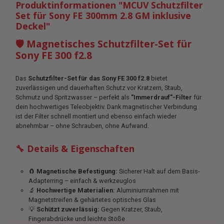
Produktinformationen "MCUV Schutzfilter
Set für Sony FE 300mm 2.8 GM inklusive
Deckel"
🛡️ Magnetisches Schutzfilter-Set für
Sony FE 300 f2.8
Das
Schutzfilter-Set für das Sony FE 300 f2.8
bietet
zuverlässigen und dauerhaften Schutz vor Kratzern, Staub,
Schmutz und Spritzwasser – perfekt als
"Immerdrauf"-Filter
für
dein hochwertiges Teleobjektiv. Dank magnetischer Verbindung
ist der Filter schnell montiert und ebenso einfach wieder
abnehmbar – ohne Schrauben, ohne Aufwand.
🔧 Details & Eigenschaften
🧲
Magnetische Befestigung:
Sicherer Halt auf dem Basis-
Adapterring – einfach & werkzeuglos
🔬
Hochwertige Materialien:
Aluminiumrahmen mit
Magnetstreifen & gehärtetes optisches Glas
💡
Schützt zuverlässig:
Gegen Kratzer, Staub,
Fingerabdrücke und leichte Stöße