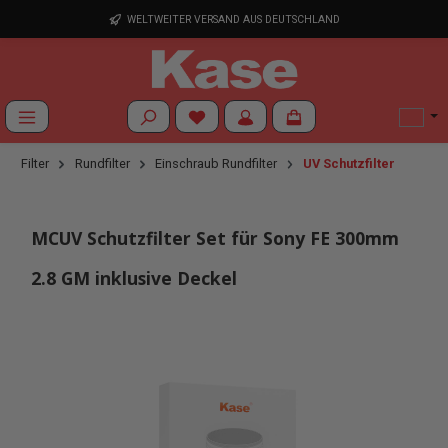
Zum Hauptinhalt springen
WELTWEITER VERSAND AUS DEUTSCHLAND
Du hast 0 Produkte auf dem Merkzettel
Filter
Rundfilter
Einschraub Rundfilter
UV Schutzfilter
MCUV Schutzfilter Set für Sony FE 300mm
2.8 GM inklusive Deckel
Bildergalerie überspringen