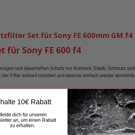
filter Set für Sony FE 600mm GM f4 
et für Sony FE 600 f4
ssigen und dauerhaften Schutz vor Kratzern, Staub, Schmutz und
t der Filter schnell montiert und ebenso einfach wieder abnehm
halte 10€ Rabatt
asis-Adapterring – einfach & werkzeuglos
Melde dich für unseren
etstreifen & gehärtetes optisches Glas
etter an, um einen Rabatt
zu erhalten.
drücke und leichte Stöße
E 600 f4 Objektiv