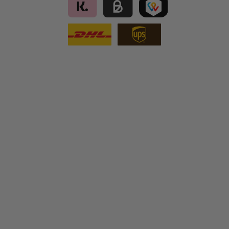
Klarna
Kauf auf Rechnung für B2B via Billi
TWINT