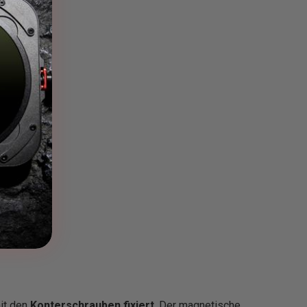
mit den
Konterschrauben fixiert
. Der magnetische