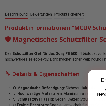
Beschreibung
Bewertungen
Produktsicherheit
Produktinformationen "MCUV Schutz
🛡️ Magnetisches Schutzfilter-S
Das
Schutzfilter-Set für das Sony FE 600 f4
bietet zuverlä
hochwertiges Teleobjektiv. Dank magnetischer Verbindung is
🔧 Details & Eigenschaften
Er
🧲
Magnetische Befestigung:
Sicherer Halt auf dem B
🔬
Hochwertige Materialien:
Aluminiumrahmen mit Magn
Newsl
💡
Schützt zuverlässig:
Gegen Kratzer, Staub, Fingerab
⚙️
Exakte Passform:
Speziell entwickelt für das Sony F