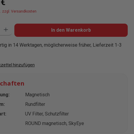
 €
t. zzgl. Versandkosten
: Gib den gewünschten Wert ein oder benutze die Schaltflächen um die
In den Warenkorb
tig in 14 Werktagen, möglicherweise früher, Lieferzeit 1-3
zettel hinzufügen
schaften
ung:
Magnetisch
rm:
Rundfilter
rt:
UV Filter
, Schutzfilter
ROUND magnetisch
, SkyEye