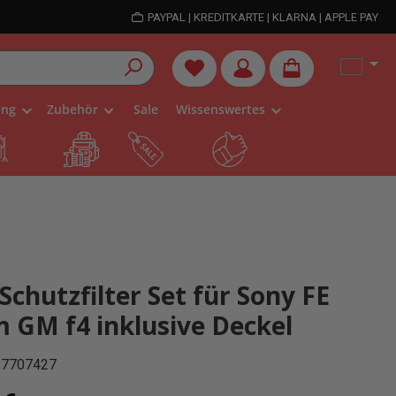
PAYPAL | KREDITKARTE | KLARNA | APPLE PAY
Du hast 0 Produkte auf dem Me
ung
Zubehör
Sale
Wissenswertes
chutzfilter Set für Sony FE
GM f4 inklusive Deckel
37707427
is: