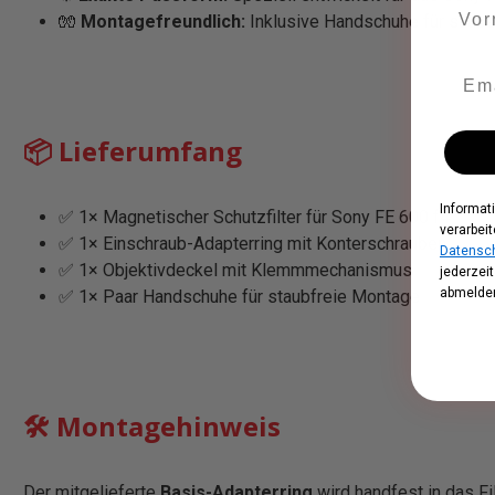
🧤
Montagefreundlich:
Inklusive Handschuhe für sauber
📦 Lieferumfang
Informat
✅ 1× Magnetischer Schutzfilter für Sony FE 600 f4
verarbeit
✅ 1× Einschraub-Adapterring mit Konterschrauben
Datensch
✅ 1× Objektivdeckel mit Klemmmechanismus
jederzei
abmelden
✅ 1× Paar Handschuhe für staubfreie Montage
🛠️ Montagehinweis
Der mitgelieferte
Basis-Adapterring
wird handfest in das F