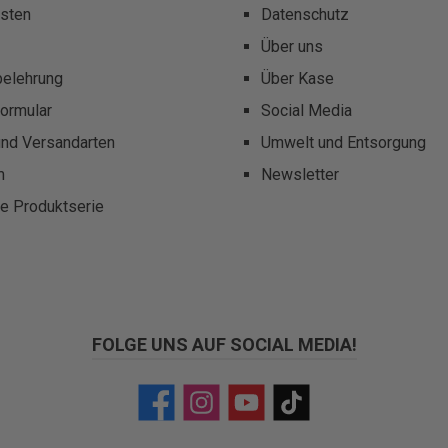
sten
Datenschutz
Über uns
belehrung
Über Kase
ormular
Social Media
und Versandarten
Umwelt und Entsorgung
m
Newsletter
te Produktserie
FOLGE UNS AUF SOCIAL MEDIA!
Facebook
Instagram
YouTube
TikTok