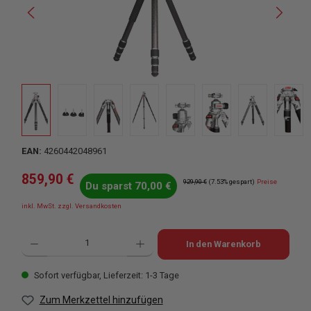
EAN:
4260442048961
Verkaufspreis:
859,90 €
Regulärer Preis:
929,90 €
(7.53% gespart)
Preise
Du sparst 70,00 €
inkl. MwSt. zzgl. Versandkosten
Produkt Anzahl: Gib den gewünschten Wert ein oder benutze die Schaltflächen u
In den Warenkorb
Sofort verfügbar, Lieferzeit: 1-3 Tage
Zum Merkzettel hinzufügen