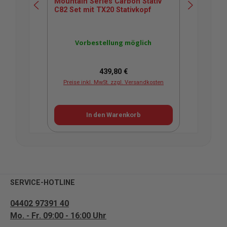
Mountain Series Carbon Stativ
Mou
C82 Set mit TX20 Stativkopf
C83 
Mitt
Vorbestellung möglich
Regulärer Preis:
439,80 €
Preise inkl. MwSt. zzgl. Versandkosten
Pr
In den Warenkorb
SERVICE-HOTLINE
04402 97391 40
Mo. - Fr. 09:00 - 16:00 Uhr