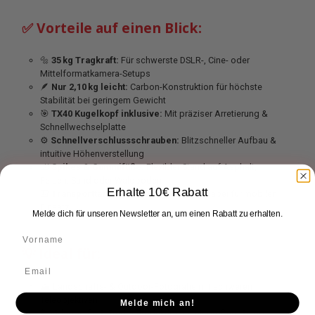
✅ Vorteile auf einen Blick:
🔩
35 kg Tragkraft:
Für schwerste DSLR-, Cine- oder
Mittelformatkamera-Setups
🪶
Nur 2,10 kg leicht:
Carbon-Konstruktion für höchste
Stabilität bei geringem Gewicht
🎯
TX40 Kugelkopf inklusive:
Mit präziser Arretierung &
Schnellwechselplatte
⚙️
Schnellverschlussschrauben:
Blitzschneller Aufbau &
intuitive Höhenverstellung
🦶
Spikes & Gummifüße:
Flexibler Stand auf Asphalt,
Felsen, Sand oder Waldboden
Erhalte 10€ Rabatt
🎒
Transporttasche & Tragegurt:
Alles dabei für mobilen
Einsatz
Melde dich für unseren Newsletter an, um einen Rabatt zu erhalten.
💡 Ideal für:
🏔️ Landschafts- & Outdoor-Fotografie mit schweren
Teleobjektiven
Melde mich an!
🎬 Videografie & Studio-Produktionen mit großem Setup