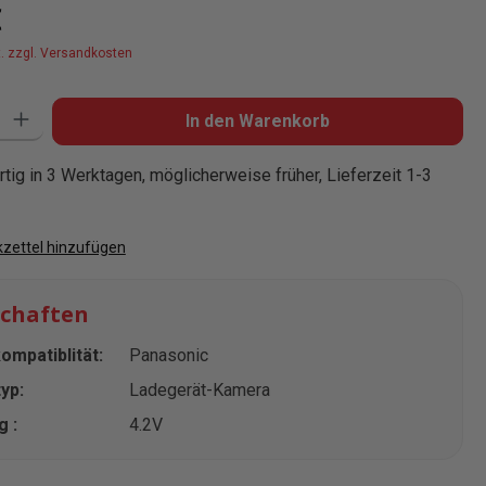
is:
€
t. zzgl. Versandkosten
: Gib den gewünschten Wert ein oder benutze die Schaltflächen um die
In den Warenkorb
tig in 3 Werktagen, möglicherweise früher, Lieferzeit 1-3
zettel hinzufügen
schaften
mpatiblität:
Panasonic
yp:
Ladegerät-Kamera
 :
4.2V