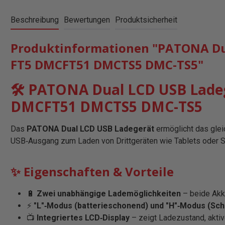
Beschreibung
Bewertungen
Produktsicherheit
Produktinformationen "PATONA Du
FT5 DMCFT51 DMCTS5 DMC-TS5"
🛠️ PATONA Dual LCD USB Lad
DMCFT51 DMCTS5 DMC-TS5
Das
PATONA Dual LCD USB Ladegerät
ermöglicht das glei
USB‑Ausgang zum Laden von Drittgeräten wie Tablets oder 
✨ Eigenschaften & Vorteile
🔋
Zwei unabhängige Lademöglichkeiten
– beide Akku
⚡
"L"‑Modus (batterieschonend) und "H"‑Modus (Sch
📺
Integriertes LCD‑Display
– zeigt Ladezustand, akti