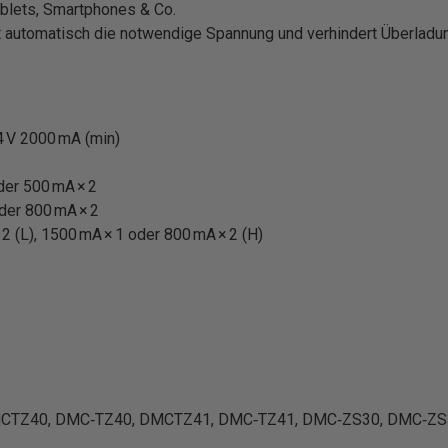
blets, Smartphones & Co.
 automatisch die notwendige Spannung und verhindert Überladu
4 V 2000 mA (min)
oder 500 mA × 2
oder 800 mA × 2
× 2 (L), 1500 mA × 1 oder 800 mA × 2 (H)
MCTZ40, DMC‑TZ40, DMCTZ41, DMC‑TZ41, DMC‑ZS30, DMC‑ZS