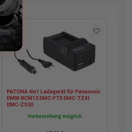
PATONA 4in1 Ladegerät für Panasonic
P
DMW-BCM13 DMC-FT5 DMC-TZ41
D
DMC-ZS30
D
M
Vorbestellung möglich