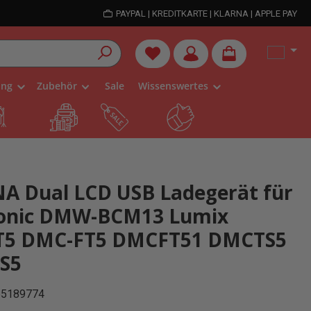
PAYPAL | KREDITKARTE | KLARNA | APPLE PAY
Du hast 0 Produkte auf dem Me
ung
Zubehör
Sale
Wissenswertes
A Dual LCD USB Ladegerät für
onic DMW-BCM13 Lumix
5 DMC-FT5 DMCFT51 DMCTS5
S5
55189774