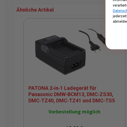
verarbeit
Ähnliche Artikel
Datensch
jederzei
Produktgalerie überspringen
abmelden
PATONA 2‑in‑1 Ladegerät für
Panasonic DMW‑BCM13, DMC‑ZS30,
DMC‑TZ40, DMC‑TZ41 und DMC‑TS5
Vorbestellung möglich