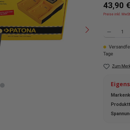
Regulärer Pre
43,90 
Preise inkl. MwS
Produkt Anzahl
Versandfer
Tage
Zum Merk
Eigen
Markenko
Produktt
Spannung