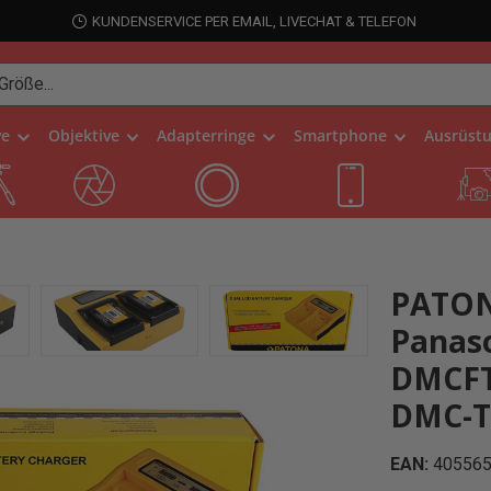
KUNDENSERVICE PER EMAIL, LIVECHAT & TELEFON
ve
Objektive
Adapterringe
Smartphone
Ausrüst
PATON
Panas
DMCFT
DMC-T
EAN:
40556