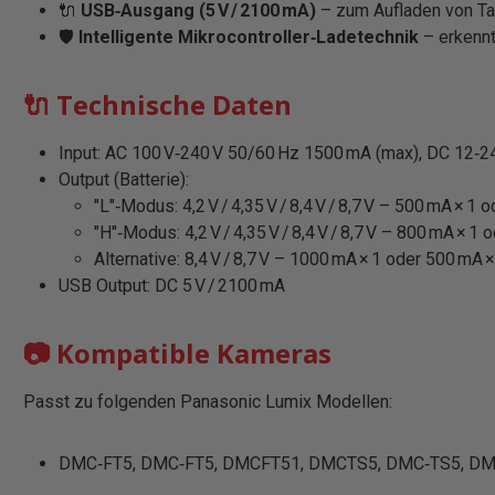
🔌
USB‑Ausgang (5 V / 2100 mA)
– zum Aufladen von Ta
🛡️
Intelligente Mikrocontroller‑Ladetechnik
– erkennt
🔌 Technische Daten
Input: AC 100 V‑240 V 50/60 Hz 1500 mA (max), DC 12‑2
Output (Batterie):
"L"‑Modus: 4,2 V / 4,35 V / 8,4 V / 8,7 V – 500 mA × 1 
"H"‑Modus: 4,2 V / 4,35 V / 8,4 V / 8,7 V – 800 mA × 1 
Alternative: 8,4 V / 8,7 V – 1000 mA × 1 oder 500 mA 
USB Output: DC 5 V / 2100 mA
📷 Kompatible Kameras
Passt zu folgenden Panasonic Lumix Modellen:
DMC‑FT5, DMC‑FT5, DMCFT51, DMCTS5, DMC‑TS5, D