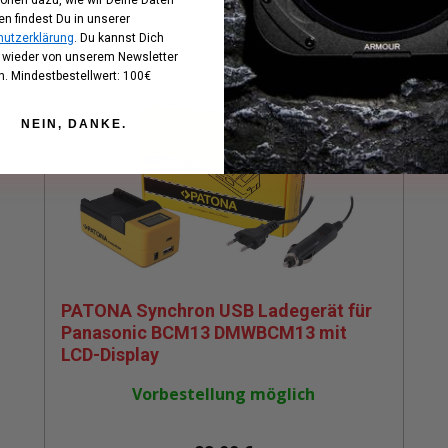
en findest Du in unserer
utzerklärung
. Du kannst Dich
t wieder von unserem Newsletter
. Mindestbestellwert: 100€
NEIN, DANKE.
PATONA Synchron USB Ladegerät für
Panasonic BCM13 DMWBCM13 mit
LCD-Display
Vorbestellung möglich