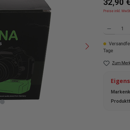
32,90 
Preise inkl. MwS
Produkt Anzahl
Versandfer
Tage
Zum Merk
Eigen
Markenko
Produktt