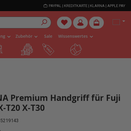
PAYPAL | KREDITKARTE | KLARNA | APPLE PAY
Du hast 0 Produkte auf dem Me
ung
Zubehör
Sale
Wissenswertes
 Premium Handgriff für Fuji
X-T20 X-T30
55219143
is: