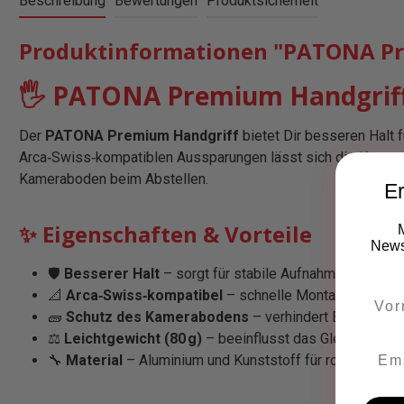
Beschreibung
Bewertungen
Produktsicherheit
Produktinformationen "PATONA Pre
🖐️ PATONA Premium Handgriff 
Der
PATONA Premium Handgriff
bietet Dir besseren Halt 
Arca‑Swiss‑kompatiblen Aussparungen lässt sich die Kamera o
Kameraboden beim Abstellen.
Er
✨ Eigenschaften & Vorteile
Newsl
🛡️
Besserer Halt
– sorgt für stabile Aufnahmen
📐
Arca‑Swiss‑kompatibel
– schnelle Montage auf Stati
🧱
Schutz des Kamerabodens
– verhindert Beschädig
⚖️
Leichtgewicht (80 g)
– beeinflusst das Gleichgewic
🔧
Material
– Aluminium und Kunststoff für robuste Ba