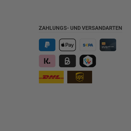
ZAHLUNGS- UND VERSANDARTEN
PayPal
Apple Pay
Vorkasse
Kreditkarte
Klarna
Kauf auf Rechnung für B2B via Billi
TWINT