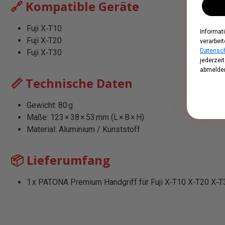
🔗 Kompatible Geräte
Fuji X‑T10
Informat
Fuji X‑T20
verarbeit
Datensch
Fuji X‑T30
jederzei
abmelden
📏 Technische Daten
Gewicht: 80 g
Maße: 123 × 38 × 53 mm (L × B × H)
Material: Aluminium / Kunststoff
📦 Lieferumfang
1 x PATONA Premium Handgriff für Fuji X‑T10 X‑T20 X‑T