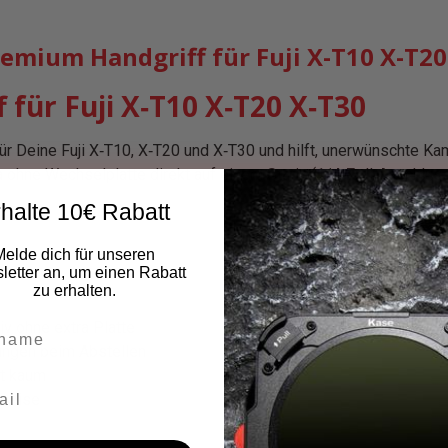
mium Handgriff für Fuji X-T10 X-T20
für Fuji X‑T10 X‑T20 X‑T30
für Deine Fuji X‑T10, X‑T20 und X‑T30 und hilft, unerwünschte 
hne Wechselplatte direkt auf einem Stativ (1/4‑Zoll‑Anschluss)
halte 10€ Rabatt
Melde dich für unseren
etter an, um einen Rabatt
zu erhalten.
v ohne extra Platte
ungen beim Abstellen
ht kaum
uweise