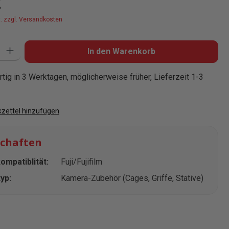
€
t. zzgl. Versandkosten
: Gib den gewünschten Wert ein oder benutze die Schaltflächen um die
In den Warenkorb
tig in 3 Werktagen, möglicherweise früher, Lieferzeit 1-3
zettel hinzufügen
schaften
mpatiblität:
Fuji/Fujifilm
yp:
Kamera-Zubehör (Cages, Griffe, Stative)