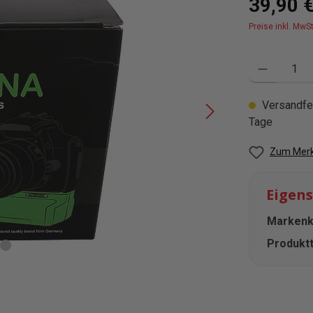
39,90 
Preise inkl. MwS
Produkt Anzahl
Versandfer
Tage
Zum Merk
Eigen
Markenko
Produktt