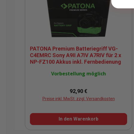
PATONA Premium Batteriegriff VG-
C4EMRC Sony A9II A7IV A7RIV für 2 x
NP-FZ100 Akkus inkl. Fernbedienung
Vorbestellung möglich
Regulärer Preis:
92,90 €
Preise inkl. MwSt. zzgl. Versandkosten
In den Warenkorb