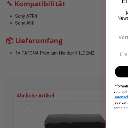
Er
🔧 Kompatibilität
Sony A7R4
Newsl
Sony A9II
📦 Lieferumfang
1× PATONA Premium Handgriff ILCEM2
Informat
verarbeit
Ähnliche Artikel
Datensch
jederzei
Produktgalerie überspringen
abmelden