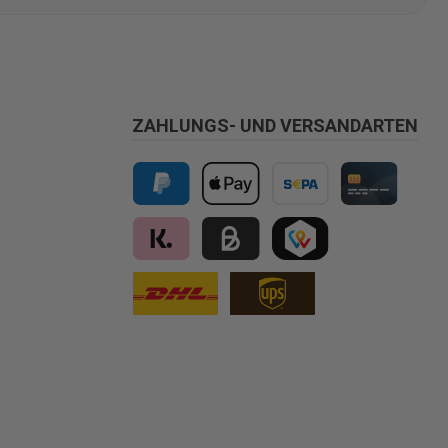
ZAHLUNGS- UND VERSANDARTEN
PayPal
Apple Pay
Vorkasse
Kreditkarte
Klarna
Kauf auf Rechnung für B2B via Billi
TWINT