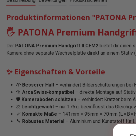
Beschreibung
Bewertungen
Produktsicherheit
Produktinformationen "PATONA Pre
🖐️ PATONA Premium Handgriff
Der
PATONA Premium Handgriff ILCEM2
bietet dir einen
Kamera ohne separate Wechselplatte direkt an einem Stativ 
✨ Eigenschaften & Vorteile
🤲
Besserer Halt
– verhindert Bilderschütterungen bei
🔩
Arca Swiss‑kompatibel
– direkte Montage auf Stati
🛡️
Kameraboden schützen
– verhindert Kratzer beim A
⚖️
Leichtgewicht
– nur 176 g, beeinflusst das Gleichge
📏
Komakte Maße
– 141 mm × 95 mm × 70 mm (L × B × 
🔧
Robustes Material
– Aluminium und Kunststoff für L