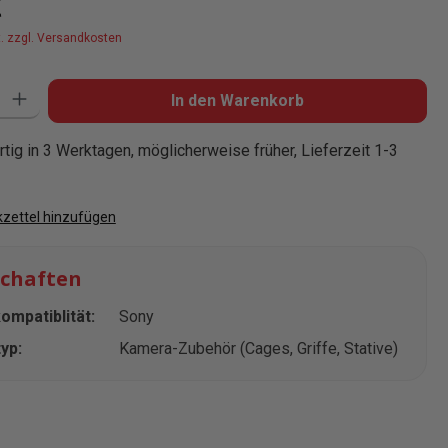
€
t. zzgl. Versandkosten
: Gib den gewünschten Wert ein oder benutze die Schaltflächen um die
In den Warenkorb
tig in 3 Werktagen, möglicherweise früher, Lieferzeit 1-3
zettel hinzufügen
schaften
mpatiblität:
Sony
yp:
Kamera-Zubehör (Cages, Griffe, Stative)