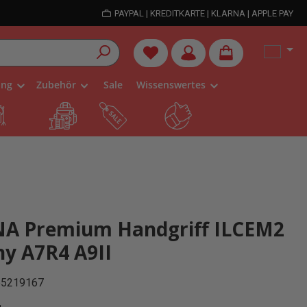
PAYPAL | KREDITKARTE | KLARNA | APPLE PAY
Du hast 0 Produkte auf dem Me
ung
Zubehör
Sale
Wissenswertes
A Premium Handgriff ILCEM2
ny A7R4 A9II
55219167
is: