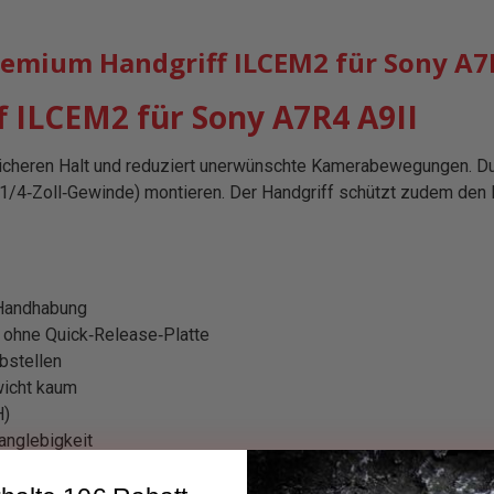
mium Handgriff ILCEM2 für Sony A7R
 ILCEM2 für Sony A7R4 A9II
 sicheren Halt und reduziert unerwünschte Kamerabewegungen. Du
(1/4‑Zoll‑Gewinde) montieren. Der Handgriff schützt zudem de
 Handhabung
v ohne Quick‑Release‑Platte
bstellen
wicht kaum
H)
anglebigkeit