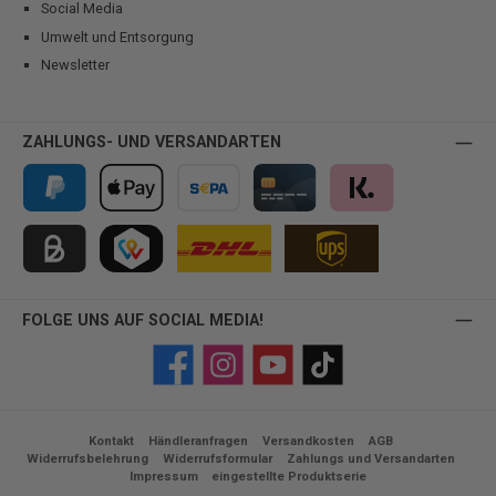
Social Media
Umwelt und Entsorgung
Newsletter
ZAHLUNGS- UND VERSANDARTEN
PayPal
Apple Pay
Vorkasse
Kreditkarte
Klarna
Kauf auf Rechnung für B2B via Billie
TWINT
FOLGE UNS AUF SOCIAL MEDIA!
Facebook
Instagram
YouTube
TikTok
Kontakt
Händleranfragen
Versandkosten
AGB
Widerrufsbelehrung
Widerrufsformular
Zahlungs und Versandarten
Impressum
eingestellte Produktserie