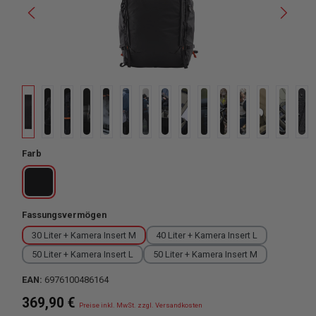
auswählen
Farb
Space Black
auswählen
Fassungsvermögen
30 Liter + Kamera Insert M
40 Liter + Kamera Insert L
50 Liter + Kamera Insert L
50 Liter + Kamera Insert M
EAN:
6976100486164
Regulärer Preis:
369,90 €
Preise inkl. MwSt. zzgl. Versandkosten