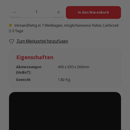
Produkt Anzahl: Gib den gewünschten Wert ein oder benutze die Schaltflächen u
In den Warenkorb
Versandfertig in 7 Werktagen, möglicherweise früher, Lieferzeit
2-5 Tage
Zum Merkzettel hinzufügen
Eigenschaften
Abmessungen
490 x 330 x 260mm
(HxBxT):
Gewicht:
1,82 Kg