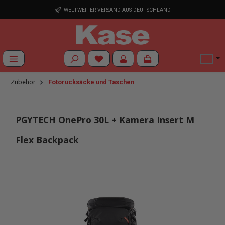
Zum Hauptinhalt springen
WELTWEITER VERSAND AUS DEUTSCHLAND
Du hast 0 Produkte auf dem Merkzettel
Zubehör
Fotorucksäcke und Taschen
PGYTECH OnePro 30L + Kamera Insert M
Flex Backpack
Bildergalerie überspringen