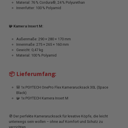
Material: 76 % Cordura®, 24 % Polyurethan
Innenfutter: 100 % Polyamid
🧩 Kamera Insert M:
Außenmaße: 290 × 280 × 170 mm
Innenmaße: 275 × 265 × 160 mm
Gewicht: 0,47 kg
Material: 100 % Polyamid
📦 Lieferumfang:
🎒 1x PGYTECH OnePro Flex Kamerarucksack 30L (Space
Black)
🧩 1x PGYTECH Kamera Insert M
🧭 Der perfekte Kamerarucksack für kreative Köpfe, die leicht
unterwegs sein wollen – ohne auf Komfort und Schutz zu
verzichten.