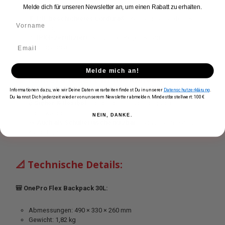
Melde dich für unseren Newsletter an, um einen Rabatt zu erhalten.
🧵
PU-beschichtetes Cordura®:
Reißfest, abriebfest &
langlebig
💧
IPX4-zertifiziert:
Schutz bei Regen & rauen
Bedingungen
Melde mich an!
🧩 Kamera Insert M inklusive:
Informationen dazu, wie wir Deine Daten verarbeiten findest Du in unserer
Datenschutzerklärung
.
Du kannst Dich jederzeit wieder von unserem Newsletter abmelden. Mindestbestellwert: 100€
🔒
Sicher & flexibel:
Gepolstert, mit verstellbaren
Trennwänden
NEIN, DANKE.
🎒
Auch als Schultertasche nutzbar:
Herausnehmbar für
kurze Trips
📐 Technische Details:
🎒 OnePro Flex Backpack 30L:
Abmessungen: 490 × 330 × 260 mm
Gewicht: 1,82 kg