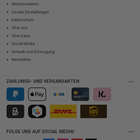
Wissenswertes
Cookie Einstellungen
Datenschutz
Über uns
Über Kase
Social Media
Umwelt und Entsorgung
Newsletter
ZAHLUNGS- UND VERSANDARTEN
PayPal
Apple Pay
Vorkasse
Kreditkarte
Klarna
Kauf auf Rechnung für B2B via Billie
TWINT
FOLGE UNS AUF SOCIAL MEDIA!