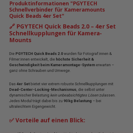
Produktinformationen "PGYTECH
Schnellverbinder für Kameramounts
Quick Beads 4er Set"
🔗 PGYTECH Quick Beads 2.0 – 4er Set
Schnellkupplungen für Kamera-
Mounts
Die
PGYTECH Quick Beads 2.0
wurden für Fotograf:innen &
Filmer:innen entwickelt, die
höchste Sicherheit &
Geschwindigkeit beim Kameramontage-System
erwarten –
ganz ohne Schrauben und Umwege.
Das
4er Set
bietet vier extrem robuste Schnellkupplungen mit
Dead-Center-Locking-Mechanismus
, die selbst unter
dynamischer Belastung
kein unbeabsichtigtes Lösen
zulassen.
Jedes Modul trägt dabei bis zu
90 kg Belastung
– bei
ultraleichtem Eigengewicht.
✅ Vorteile auf einen Blick: