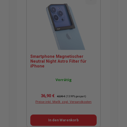
Smartphone Magnetischer
Neutral Night Astro Filter für
iPhone
Vorrätig
Verkaufspreis:
Regulärer Preis:
36,90 €
42,90 €
(13.99% gespart)
Preise inkl. MwSt. zzgl. Versandkosten
In den Warenkorb