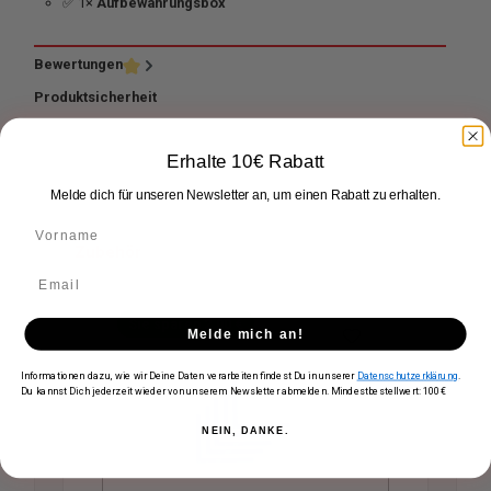
✅ 1×
Aufbewahrungsbox
Bewertungen
Produktsicherheit
Erhalte 10€ Rabatt
Melde dich für unseren Newsletter an, um einen Rabatt zu erhalten.
Zubehör
Produktgalerie überspringen
Sie sparen 2,00 €
Melde mich an!
Informationen dazu, wie wir Deine Daten verarbeiten findest Du in unserer
Datenschutzerklärung
.
Du kannst Dich jederzeit wieder von unserem Newsletter abmelden. Mindestbestellwert: 100€
NEIN, DANKE.