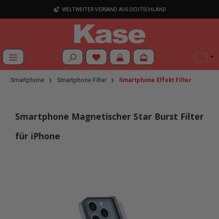
Zum Hauptinhalt springen
WELTWEITER VERSAND AUS DEUTSCHLAND
Du hast 0 Produkte auf dem Merkzettel
Smartphone
Smartphone Filter
Smartphone Effekt Filter
Smartphone Magnetischer Star Burst Filter
für iPhone
Bildergalerie überspringen