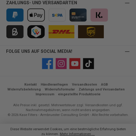
ZAHLUNGS- UND VERSANDARTEN
PayPal
Apple Pay
Vorkasse
Kreditkarte
Klarna
Kauf auf Rechnung für B2B via Billie
TWINT
FOLGE UNS AUF SOCIAL MEDIA!
Facebook
Instagram
YouTube
TikTok
Kontakt
Händleranfragen
Versandkosten
AGB
Widerrufsbelehrung
Widerrufsformular
Zahlungs und Versandarten
Impressum
eingestellte Produktserie
Alle Preise inkl. gesetzl. Mehrwertsteuer zzgl.
Versandkosten
und ggf.
Nachnahmegebühren, wenn nicht anders angegeben.
© 2026 Kase Filters - Armbruester Consulting GmbH - Alle Rechte vorbehalten.
Diese Website verwendet Cookies, um eine bestmögliche Erfahrung bieten
zu können.
Mehr Informationen ...