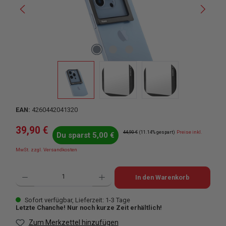
EAN:
4260442041320
Verkaufspreis:
39,90 €
Regulärer Preis:
44,90 €
(11.14% gespart)
Preise inkl.
Du sparst 5,00 €
MwSt. zzgl. Versandkosten
Produkt Anzahl: Gib den gewünschten Wert ein oder benutze die Schaltflächen u
In den Warenkorb
Sofort verfügbar, Lieferzeit: 1-3 Tage
Letzte Chanche! Nur noch kurze Zeit erhältlich!
Zum Merkzettel hinzufügen