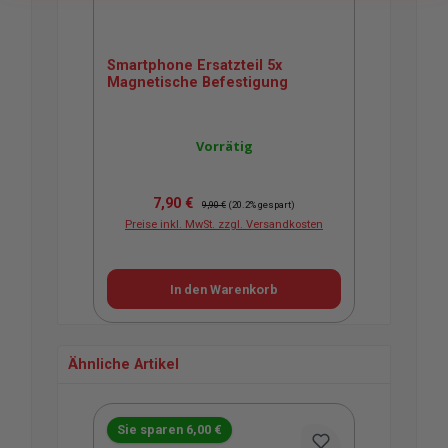
Smartphone Ersatzteil 5x
Magnetische Befestigung
Vorrätig
Verkaufspreis:
Regulärer Preis:
7,90 €
9,90 €
(20.2% gespart)
Preise inkl. MwSt. zzgl. Versandkosten
In den Warenkorb
Ähnliche Artikel
Produktgalerie überspringen
Sie sparen 6,00 €