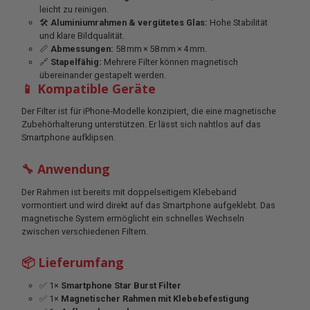
leicht zu reinigen.
🛠
Aluminiumrahmen & vergütetes Glas:
Hohe Stabilität
und klare Bildqualität.
📏
Abmessungen:
58 mm × 58 mm × 4 mm.
🔗
Stapelfähig:
Mehrere Filter können magnetisch
übereinander gestapelt werden.
📱 Kompatible Geräte
Der Filter ist für iPhone‑Modelle konzipiert, die eine magnetische
Zubehörhalterung unterstützen. Er lässt sich nahtlos auf das
Smartphone aufklipsen.
🔧 Anwendung
Der Rahmen ist bereits mit doppelseitigem Klebeband
vormontiert und wird direkt auf das Smartphone aufgeklebt. Das
magnetische System ermöglicht ein schnelles Wechseln
zwischen verschiedenen Filtern.
📦 Lieferumfang
✅ 1×
Smartphone Star Burst Filter
✅ 1×
Magnetischer Rahmen mit Klebebefestigung