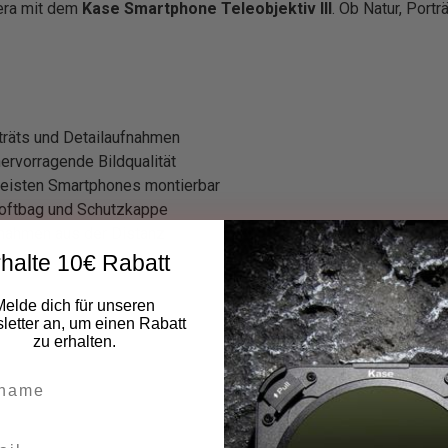
era mit dem
Kase Smartphone Teleobjektiv III
. Ob Natur, Portr
rträts und Detailaufnahmen
rvorragende Bildqualität
meisten Smartphones montierbar
Softbag und Schutzkappe
nahmen aus der Distanz
halte 10€ Rabatt
Melde dich für unseren
etter an, um einen Rabatt
zu erhalten.