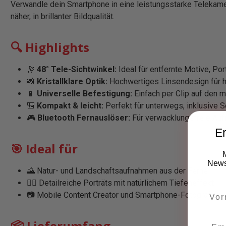
Verwandle dein Smartphone in eine leistungsstarke Telekam
näher, in brillanter Bildqualität.
🔍 Highlights
🔭
48° Tele-Sichtwinkel:
Ideal für entfernte Motive, Po
📸
Kristallklare Optik:
Hochwertiges Linsendesign für he
📱
Universelle Befestigung:
Einfach per Clip auf den 
🎒
Kompakt & leicht:
Perfekt für unterwegs, inklusive 
🎮
Bluetooth Fernauslöser:
Für verwacklungsfreie Auf
Er
🎯 Ideal für
Newsl
🌄 Natur- und Landschaftsaufnahmen aus der Ferne
🧍‍♂️ Detailreiche Porträts mit natürlichem Tiefeneffekt
📷 Mobile Content Creator und Smartphone-Fotografen
📦 Lieferumfang