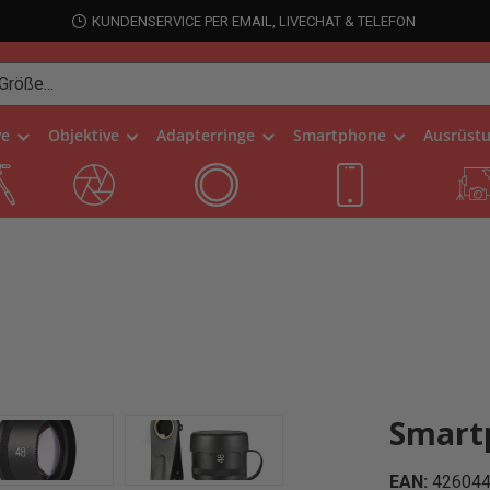
KUNDENSERVICE PER EMAIL, LIVECHAT & TELEFON
ve
Objektive
Adapterringe
Smartphone
Ausrüst
Smartp
EAN:
42604