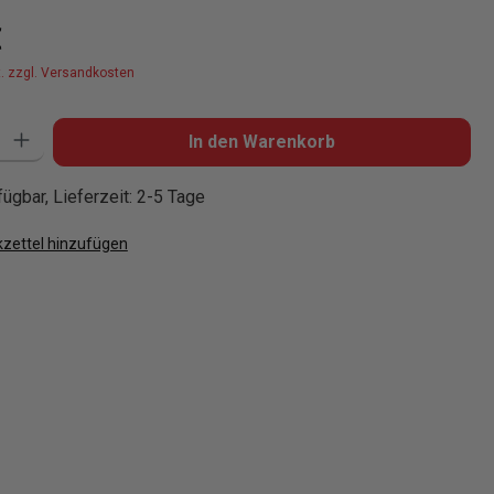
is:
€
t. zzgl. Versandkosten
: Gib den gewünschten Wert ein oder benutze die Schaltflächen um die
In den Warenkorb
ügbar, Lieferzeit: 2-5 Tage
zettel hinzufügen