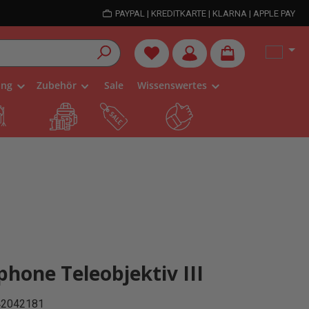
PAYPAL | KREDITKARTE | KLARNA | APPLE PAY
Du hast 0 Produkte auf dem Me
ung
Zubehör
Sale
Wissenswertes
hone Teleobjektiv III
42042181