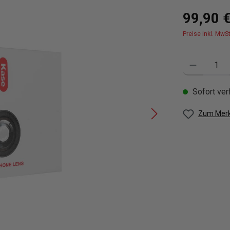
Regulärer Pre
99,90 
Preise inkl. MwS
Produkt Anzahl
Sofort verf
Zum Merk