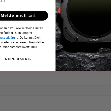
Melde mich an!
ionen dazu, wie wir Deine Daten
en findest Du in unserer
utzerklärung
. Du kannst Dich
t wieder von unserem Newsletter
. Mindestbestellwert: 100€
itbelichtungen oder Serienaufnahmen ohne Verwacklung.
NEIN, DANKE.