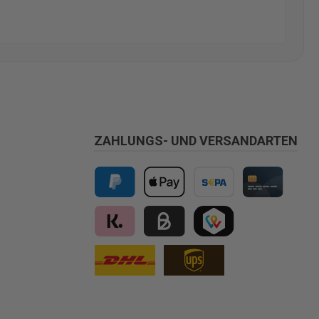
ZAHLUNGS- UND VERSANDARTEN
PayPal
Apple Pay
Vorkasse
Kreditkarte
Klarna
Kauf auf Rechnung für B2B via Billi
TWINT