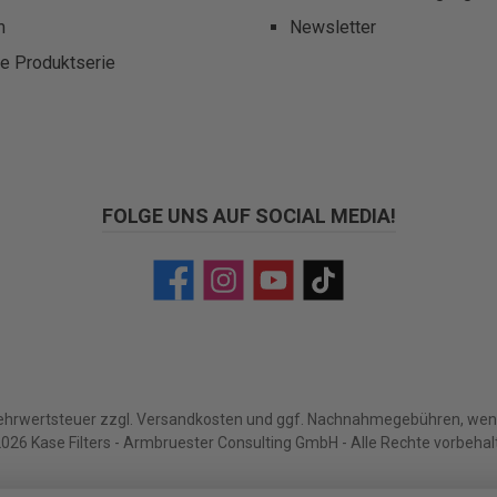
m
Newsletter
te Produktserie
FOLGE UNS AUF SOCIAL MEDIA!
Facebook
Instagram
YouTube
TikTok
Mehrwertsteuer zzgl.
Versandkosten
und ggf. Nachnahmegebühren, wenn
026 Kase Filters - Armbruester Consulting GmbH - Alle Rechte vorbehal