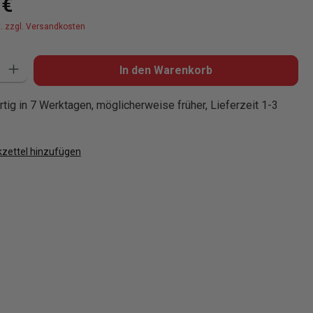
 €
t. zzgl. Versandkosten
: Gib den gewünschten Wert ein oder benutze die Schaltflächen um die
In den Warenkorb
tig in 7 Werktagen, möglicherweise früher, Lieferzeit 1-3
zettel hinzufügen