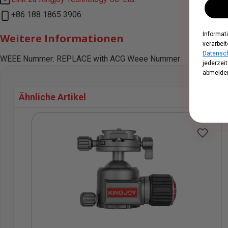
+86 188 1865 3906
Informat
Weitere Informationen
verarbeit
Datensch
WEEE Nummer: REPLACE with ACG Weee Nummer
jederzei
abmelden
Ähnliche Artikel
Produktgalerie überspringen