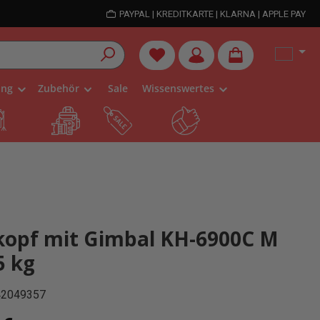
PAYPAL | KREDITKARTE | KLARNA | APPLE PAY
Du hast 0 Produkte auf dem Me
ung
Zubehör
Sale
Wissenswertes
kopf mit Gimbal KH-6900C M
5 kg
42049357
is: