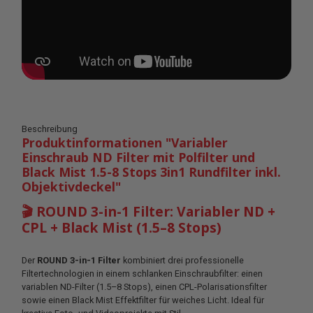
Beschreibung
Produktinformationen "Variabler
Einschraub ND Filter mit Polfilter und
Black Mist 1.5-8 Stops 3in1 Rundfilter inkl.
Objektivdeckel"
🎬 ROUND 3-in-1 Filter: Variabler ND +
CPL + Black Mist (1.5–8 Stops)
Der
ROUND 3-in-1 Filter
kombiniert drei professionelle
Filtertechnologien in einem schlanken Einschraubfilter: einen
variablen ND-Filter (1.5–8 Stops), einen CPL-Polarisationsfilter
sowie einen Black Mist Effektfilter für weiches Licht. Ideal für