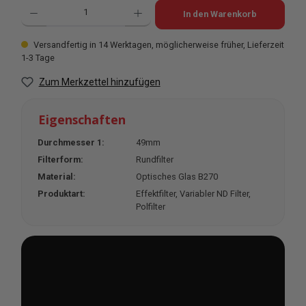
Produkt Anzahl: Gib den gewünschten Wert ein oder benutze die Schaltflächen u
In den Warenkorb
Versandfertig in 14 Werktagen, möglicherweise früher, Lieferzeit
1-3 Tage
Zum Merkzettel hinzufügen
Eigenschaften
Durchmesser 1:
49mm
Filterform:
Rundfilter
Material:
Optisches Glas B270
Produktart:
Effektfilter
, Variabler ND Filter
,
Polfilter