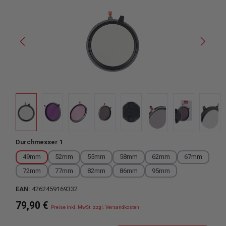
auswählen
Durchmesser 1
49mm
52mm
55mm
58mm
62mm
67mm
72mm
77mm
82mm
86mm
95mm
EAN:
4262459169332
Regulärer Preis:
79,90 €
Preise inkl. MwSt. zzgl. Versandkosten