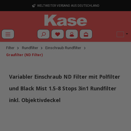
Zum Hauptinhalt springen
WELTWEITER VERSAND AUS DEUTSCHLAND
Du hast 0 Produkte auf dem Merkzettel
Filter
Rundfilter
Einschraub Rundfilter
Graufilter (ND Filter)
Variabler Einschraub ND Filter mit Polfilter
und Black Mist 1.5-8 Stops 3in1 Rundfilter
inkl. Objektivdeckel
Bildergalerie überspringen