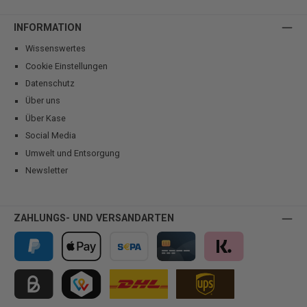
INFORMATION
Wissenswertes
Cookie Einstellungen
Datenschutz
Über uns
Über Kase
Social Media
Umwelt und Entsorgung
Newsletter
ZAHLUNGS- UND VERSANDARTEN
PayPal
Apple Pay
Vorkasse
Kreditkarte
Klarna
Kauf auf Rechnung für B2B via Billie
TWINT