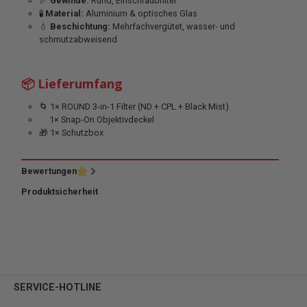
📏
Gewinde:
Rund, Einschraubfilter
🧪
Material:
Aluminium & optisches Glas
💧
Beschichtung:
Mehrfachvergütet, wasser- und
schmutzabweisend
📦 Lieferumfang
🌀 1× ROUND 3-in-1 Filter (ND + CPL + Black Mist)
1× Snap-On Objektivdeckel
🎁 1× Schutzbox
Bewertungen
Produktsicherheit
SERVICE-HOTLINE