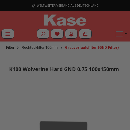
Zum Hauptinhalt springen
WELTWEITER VERSAND AUS DEUTSCHLAND
Du hast 0 Produkte auf dem Merkzettel
Filter
Rechteckfilter 100mm
Grauverlaufsfilter (GND Filter)
K100 Wolverine Hard GND 0.75 100x150mm
Bildergalerie überspringen