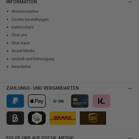
INFORMATION
Wissenswertes
Cookie Einstellungen
Datenschutz
Über uns
Über Kase
Social Media
Umwelt und Entsorgung
Newsletter
ZAHLUNGS- UND VERSANDARTEN
PayPal
Apple Pay
Vorkasse
Kreditkarte
Klarna
Kauf auf Rechnung für B2B via Billie
TWINT
FOLGE UNS AUF SOCIAL MEDIA!