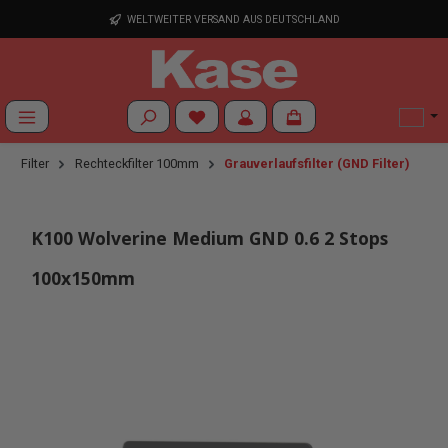
Zum Hauptinhalt springen
WELTWEITER VERSAND AUS DEUTSCHLAND
Du hast 0 Produkte auf dem Merkzettel
Filter
Rechteckfilter 100mm
Grauverlaufsfilter (GND Filter)
K100 Wolverine Medium GND 0.6 2 Stops
100x150mm
Bildergalerie überspringen