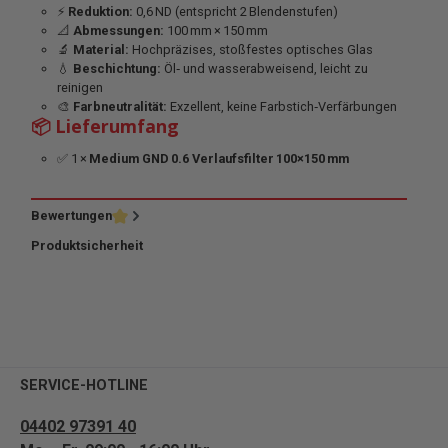
⚡
Reduktion:
0,6 ND (entspricht 2 Blendenstufen)
📐
Abmessungen:
100 mm × 150 mm
🔬
Material:
Hochpräzises, stoßfestes optisches Glas
💧
Beschichtung:
Öl‑ und wasserabweisend, leicht zu
reinigen
🎨
Farbneutralität:
Exzellent, keine Farbstich‑Verfärbungen
📦 Lieferumfang
✅ 1 ×
Medium GND 0.6 Verlaufsfilter 100×150 mm
Bewertungen
Produktsicherheit
SERVICE-HOTLINE
04402 97391 40