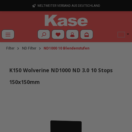
Zum Hauptinhalt springen
WELTWEITER VERSAND AUS DEUTSCHLAND
Du hast 0 Produkte auf dem Merkzettel
Filter
ND Filter
ND1000 10 Blendenstufen
K150 Wolverine ND1000 ND 3.0 10 Stops
150x150mm
Bildergalerie überspringen