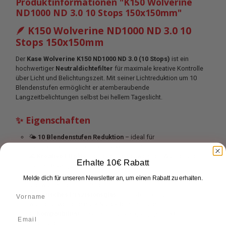
Produktinformationen "K150 Wolverine
ND1000 ND 3.0 10 Stops 150x150mm"
🪶 K150 Wolverine ND1000 ND 3.0 10
Stops 150x150mm
Der
Kase Wolverine K150 ND1000 ND 3.0 (10 Stops)
ist ein
hochwertiger
Neutraldichtefilter
für maximale kreative Kontrolle
über Licht und Belichtungszeit. Mit seiner Lichtreduktion um 10
Blendenstufen ermöglicht er atemberaubende
Langzeitbelichtungen selbst bei hellem Tageslicht.
✨ Eigenschaften
🌤️
10 Blendenstufen Reduktion
– ideal für
Langzeitbelichtungen bei starkem Licht
🌊
Kreative Effekte
– erzeugt seidenweiches Wasser und
Erhalte 10€ Rabatt
sanfte Bewegungen von Wolken
🎨
Farbneutralität
– exzellente Farbtreue ohne
Melde dich für unseren Newsletter an, um einen Rabatt zu erhalten.
unerwünschte Farbstiche
🔬
Optisches Präzisionsglas
– stoßfest, öl- und
wasserabweisend dank Nano-Beschichtung
⚙️
Kompatibilität
– passend für alle gängigen 150mm
Filterhalter