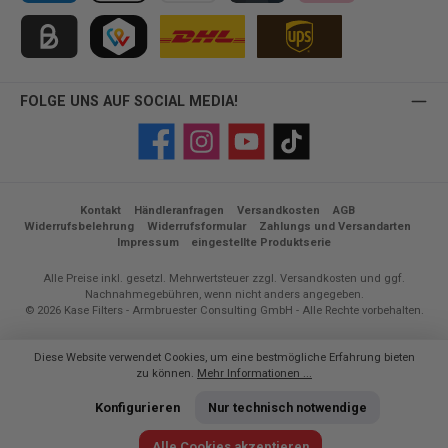
PayPal
Apple Pay
Vorkasse
Kreditkarte
Klarna
Kauf auf Rechnung für B2B via Billie
TWINT
FOLGE UNS AUF SOCIAL MEDIA!
Facebook
Instagram
YouTube
TikTok
Kontakt
Händleranfragen
Versandkosten
AGB
Widerrufsbelehrung
Widerrufsformular
Zahlungs und Versandarten
Impressum
eingestellte Produktserie
Alle Preise inkl. gesetzl. Mehrwertsteuer zzgl.
Versandkosten
und ggf.
Nachnahmegebühren, wenn nicht anders angegeben.
© 2026 Kase Filters - Armbruester Consulting GmbH - Alle Rechte vorbehalten.
Diese Website verwendet Cookies, um eine bestmögliche Erfahrung bieten
zu können.
Mehr Informationen ...
Konfigurieren
Nur technisch notwendige
Alle Cookies akzeptieren