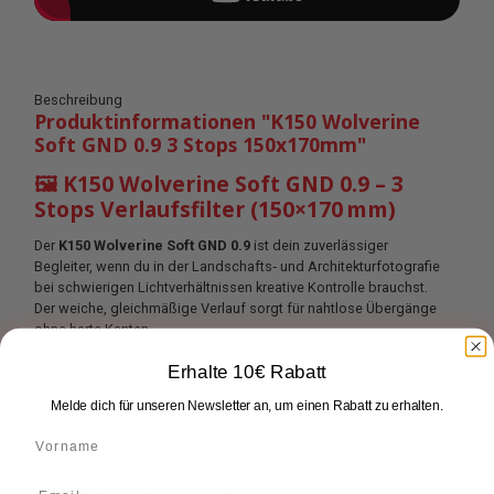
Beschreibung
Produktinformationen "K150 Wolverine
Soft GND 0.9 3 Stops 150x170mm"
🖼 K150 Wolverine Soft GND 0.9 – 3
Stops Verlaufsfilter (150×170 mm)
Der
K150 Wolverine Soft GND 0.9
ist dein zuverlässiger
Begleiter, wenn du in der Landschafts‑ und Architekturfotografie
bei schwierigen Lichtverhältnissen kreative Kontrolle brauchst.
Der weiche, gleichmäßige Verlauf sorgt für nahtlose Übergänge
ohne harte Kanten.
Erhalte 10€ Rabatt
📸 Ideal für
Melde dich für unseren Newsletter an, um einen Rabatt zu erhalten.
🌄
Landschaftsaufnahmen:
Sanfte Belichtungsreduktion bei
starkem Gegenlicht.
🏙
Architektur:
Ausgleich von Helligkeitsunterschieden
zwischen Himmel und Gebäude.