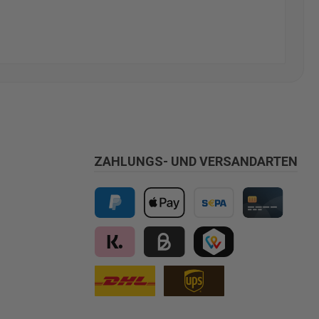
ZAHLUNGS- UND VERSANDARTEN
PayPal
Apple Pay
Vorkasse
Kreditkarte
Klarna
Kauf auf Rechnung für B2B via Billi
TWINT