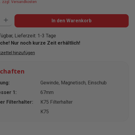
t. zzgl. Versandkosten
: Gib den gewünschten Wert ein oder benutze die Schaltflächen um die
In den Warenkorb
ügbar, Lieferzeit: 1-3 Tage
he! Nur noch kurze Zeit erhältlich!
zettel hinzufügen
schaften
ung:
Gewinde
, Magnetisch
, Einschub
sser 1:
67mm
r Filterhalter:
K75 Filterhalter
K75