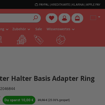
PAYPAL | KREDITKARTE | KLARNA | APPLE PAY
Du hast 0 Produkte auf dem Me
ung
Zubehör
Sale
Wissenswertes
lter Halter Basis Adapter Ring
42046844
s:
€
Du sparst 10,00 €
Regulärer Preis:
39,90 €
(25.06% gespart)