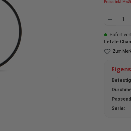
Preise inkl. MwS
Produkt Anzahl
Sofort verf
Letzte Chanc
Zum Merk
Eigen
Befestig
Durchme
Passende
Serie: