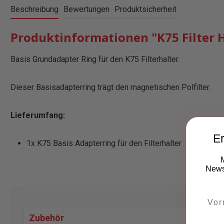
Beschreibung
Bewertungen
Produktsicherheit
Produktinformationen "K75 Filter H
Basis Grundadapter Ring für den K75 Filterhalter.
Dieser Basisadapterring trägt den magnetischen Polfilter.
Lieferumfang:
Er
1x K75 Basis Adapterring für den Filterhalter
Newsl
Zubehör