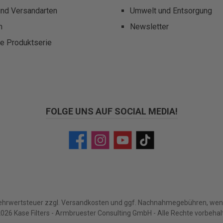
und Versandarten
Umwelt und Entsorgung
m
Newsletter
te Produktserie
FOLGE UNS AUF SOCIAL MEDIA!
Facebook
Instagram
YouTube
TikTok
Mehrwertsteuer zzgl.
Versandkosten
und ggf. Nachnahmegebühren, wenn
026 Kase Filters - Armbruester Consulting GmbH - Alle Rechte vorbehal