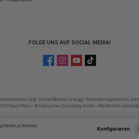
FOLGE UNS AUF SOCIAL MEDIA!
Facebook
Instagram
YouTube
TikTok
Mehrwertsteuer zzgl.
Versandkosten
und ggf. Nachnahmegebühren, wenn
026 Kase Filters - Armbruester Consulting GmbH - Alle Rechte vorbehal
g bieten zu können.
Konfigurieren