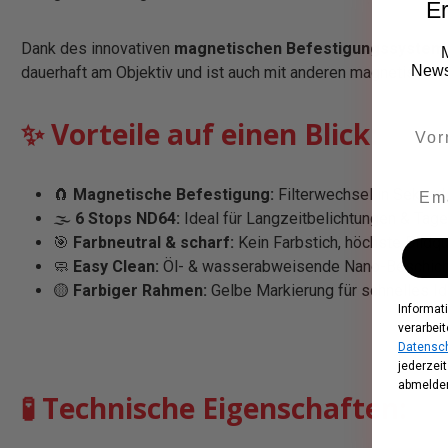
Er
Dank des innovativen
magnetischen Befestigungssystem
Newsl
dauerhaft am Objektiv und ist auch mit anderen magnetischen
✨ Vorteile auf einen Blick:
🧲
Magnetische Befestigung:
Filterwechsel in Sekund
🌫️
6 Stops ND64:
Ideal für Langzeitbelichtungen & Tag
🎯
Farbneutral & scharf:
Kein Farbstich, höchste Bildqu
🧼
Easy Clean:
Öl- & wasserabweisende Nano-Beschich
🟡
Farbiger Rahmen:
Gelbe Markierung für schnelles Id
Informat
verarbeit
Datensch
jederzei
abmelden
🧪 Technische Eigenschaften: