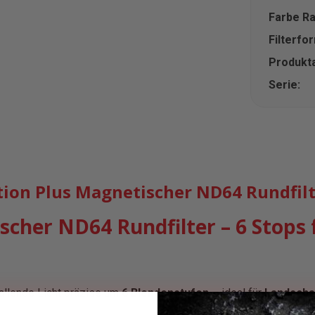
Farbe R
Filterfo
Produkta
Serie:
on Plus Magnetischer ND64 Rundfilt
scher ND64 Rundfilter – 6 Stops 
allende Licht präzise um
6 Blendenstufen
– ideal für
Landscha