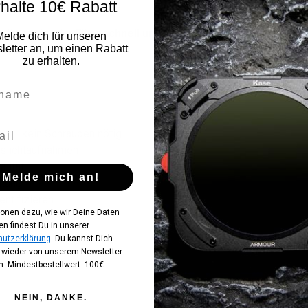
halte 10€ Rabatt
s
lässt sich der Filter
schnell und werkzeuglos anbringen od
Melde dich für unseren
etter an, um einen Rabatt
 KW-Filtern kompatibel.
zu erhalten.
en – kein Schrauben nötig
eslichtaufnahmen
alität
Melde mich an!
tung
entifizieren
ionen dazu, wie wir Deine Daten
en findest Du in unserer
utzerklärung
. Du kannst Dich
t wieder von unserem Newsletter
. Mindestbestellwert: 100€
NEIN, DANKE.