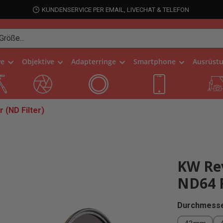
KUNDENSERVICE PER EMAIL, LIVECHAT & TELEFON
ve
Objektive
Adapterringe
Smartphone
Ausrüst
r (ND Filter)
KW Rev
ND64 R
Durchmesse