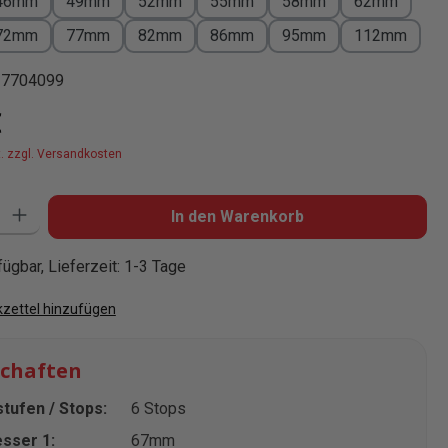
46mm
49mm
52mm
55mm
58mm
62mm
72mm
77mm
82mm
86mm
95mm
112mm
37704099
is:
€
t. zzgl. Versandkosten
: Gib den gewünschten Wert ein oder benutze die Schaltflächen um die
In den Warenkorb
ügbar, Lieferzeit: 1-3 Tage
zettel hinzufügen
schaften
tufen / Stops:
6 Stops
sser 1:
67mm