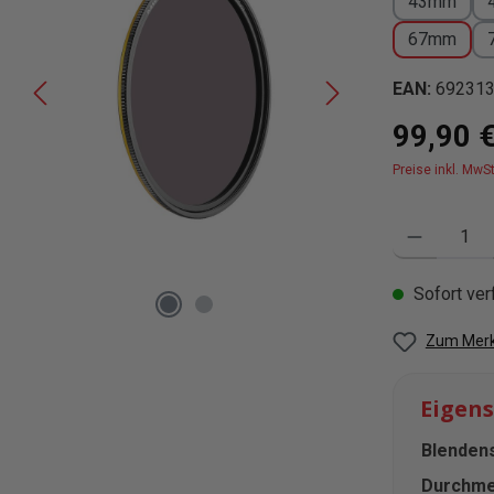
43mm
67mm
EAN:
69231
Regulärer Pre
99,90 
Preise inkl. MwS
Produkt Anzahl
Sofort verf
Zum Merk
Eigen
Blendens
Durchme