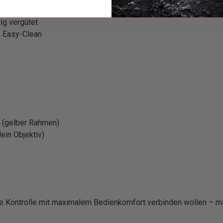
ig vergütet
g, Easy-Clean
 (gelber Rahmen)
ein Objektiv)
tive Kontrolle mit maximalem Bedienkomfort verbinden wollen – 