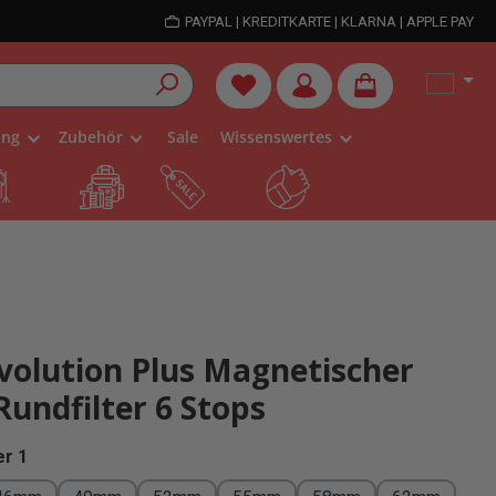
PAYPAL | KREDITKARTE | KLARNA | APPLE PAY
Du hast 0 Produkte auf dem Me
ung
Zubehör
Sale
Wissenswertes
olution Plus Magnetischer
undfilter 6 Stops
auswählen
r 1