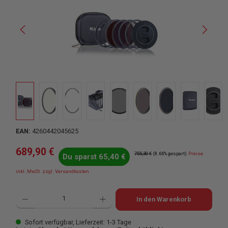
EAN:
4260442045625
Verkaufspreis:
689,90 €
Regulärer Preis:
755,30 €
(8.66% gespart)
Preise
Du sparst 65,40 €
inkl. MwSt. zzgl. Versandkosten
Produkt Anzahl: Gib den gewünschten Wert ein oder benutze die Schaltflächen u
In den Warenkorb
Sofort verfügbar, Lieferzeit: 1-3 Tage