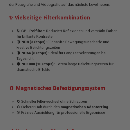
der Fotografie und Videografie auf das nächste Level heben.
✨ Vielseitige Filterkombination
🌀
CPL Polfilter:
Reduziert Reflexionen und verstärkt Farben
für brillante Kontraste
🌗
ND8 (3 Stops):
Für sanfte Bewegungsunschärfe und
kreative Belichtungszeiten
🌘
ND64 (6 Stops):
Ideal für Langzeitbelichtungen bei
Tageslicht
🌑
ND1000 (10 Stops):
Extrem lange Belichtungszeiten für
dramatische Effekte
🧲 Magnetisches Befestigungssystem
🔄 Schneller Filterwechsel ohne Schrauben
🧲 Sicherer Halt durch den
magnetischen Adapterring
🎯 Präzise Ausrichtung für professionelle Ergebnisse