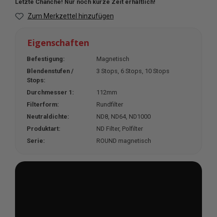
Letzte Chanche! Nur noch kurze Zeit erhältlich!
Zum Merkzettel hinzufügen
Eigenschaften
Befestigung:
Magnetisch
Blendenstufen /
3 Stops
, 6 Stops
, 10 Stops
Stops:
Durchmesser 1:
112mm
Filterform:
Rundfilter
Neutraldichte:
ND8
, ND64
, ND1000
Produktart:
ND Filter
, Polfilter
Serie:
ROUND magnetisch