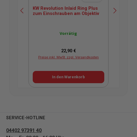
Durchschnittliche Bewertung v
KW Revolution Inlaid Ring Plus
KW 
zum Einschrauben am Objektiv
Bac
Vorrätig
Regulärer Preis:
22,90 €
Preise inkl. MwSt. zzgl. Versandkosten
Pr
In den Warenkorb
SERVICE-HOTLINE
04402 97391 40