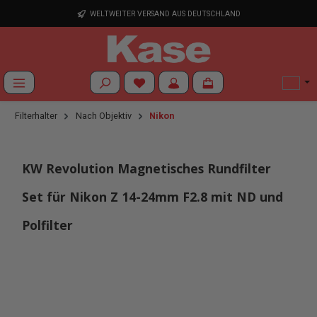
Zum Hauptinhalt springen
WELTWEITER VERSAND AUS DEUTSCHLAND
Du hast 0 Produkte auf dem Merkzettel
Filterhalter
Nach Objektiv
Nikon
KW Revolution Magnetisches Rundfilter
Set für Nikon Z 14-24mm F2.8 mit ND und
Polfilter
Bildergalerie überspringen